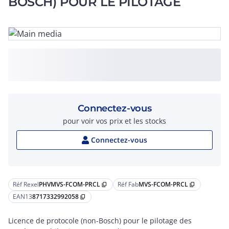
BOSCH) POUR LE PILOTAGE
Connectez-vous
pour voir vos prix et les stocks
Connectez-vous
Réf Rexel
PHVMVS-FCOM-PRCL
Réf Fab
MVS-FCOM-PRCL
content_copy
content_copy
EAN13
8717332992058
content_copy
Licence de protocole (non-Bosch) pour le pilotage des