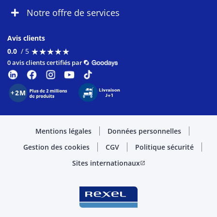
Notre offre de services
Avis clients
★
★
★
★
★
★
★
★
★
★
0.0
/ 5
0 avis clients certifiés par
Mentions légales
Données personnelles
Gestion des cookies
CGV
Politique sécurité
Sites internationaux
open_in_new