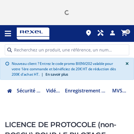
place
handyman
person
shopping_cart
0
G
×
Nouveau client ? Entrez le code promo BIENV202 valable pour
info
votre 1ère commande et bénéficiez de 20€ HT de réduction dès
200€ d'achat HT.
|
En savoir plus
Sécurité et communication
Vidéoprotection
Enregistrement vidéopro. IP, NVR et serveur
MVS-FCOM-PRCL
LICENCE DE PROTOCOLE (non-