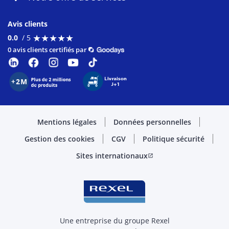
Avis clients
★
★
★
★
★
★
★
★
★
★
0.0
/ 5
0 avis clients certifiés par
Mentions légales
Données personnelles
Gestion des cookies
CGV
Politique sécurité
Sites internationaux
open_in_new
Une entreprise du groupe Rexel