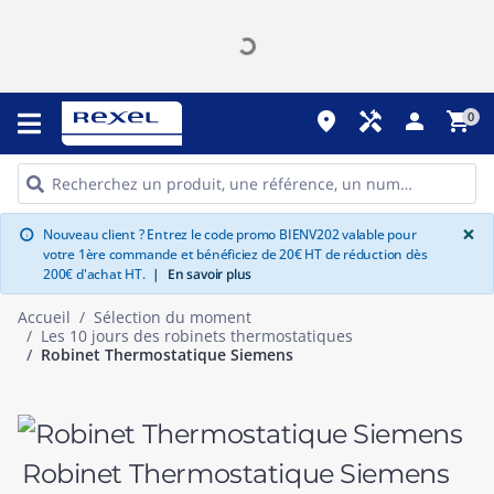
place
handyman
person
shopping_cart
0
G
×
Nouveau client ? Entrez le code promo BIENV202 valable pour
info
votre 1ère commande et bénéficiez de 20€ HT de réduction dès
200€ d'achat HT.
|
En savoir plus
Accueil
Sélection du moment
Les 10 jours des robinets thermostatiques
Robinet Thermostatique Siemens
Robinet Thermostatique Siemens