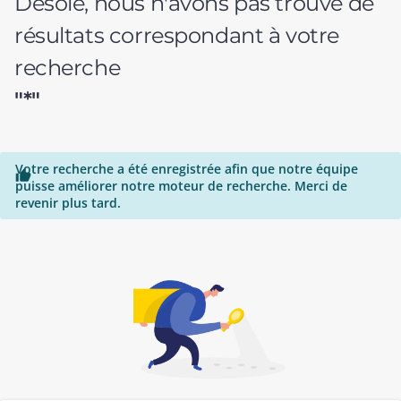
Désolé, nous n'avons pas trouvé de
résultats correspondant à votre
recherche
"*"
Votre recherche a été enregistrée afin que notre équipe

puisse améliorer notre moteur de recherche. Merci de
revenir plus tard.