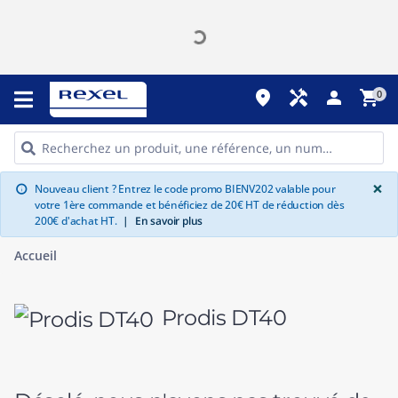
place
handyman
person
shopping_cart
0
G
×
Nouveau client ? Entrez le code promo BIENV202 valable pour
info
votre 1ère commande et bénéficiez de 20€ HT de réduction dès
200€ d'achat HT.
|
En savoir plus
Accueil
Prodis DT40