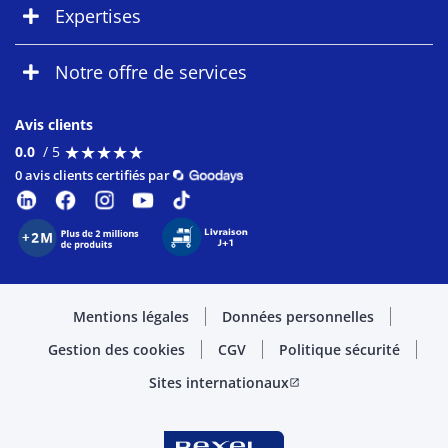
Expertises
Notre offre de services
Avis clients
★
★
★
★
★
★
★
★
★
★
0.0
/ 5
0 avis clients certifiés par
Mentions légales
Données personnelles
Gestion des cookies
CGV
Politique sécurité
Sites internationaux
open_in_new