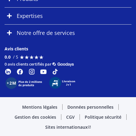
Expertises
Notre offre de services
Avis clients
★
★
★
★
★
★
★
★
★
★
0.0
/ 5
0 avis clients certifiés par
Mentions légales
Données personnelles
Gestion des cookies
CGV
Politique sécurité
Sites internationaux
open_in_new