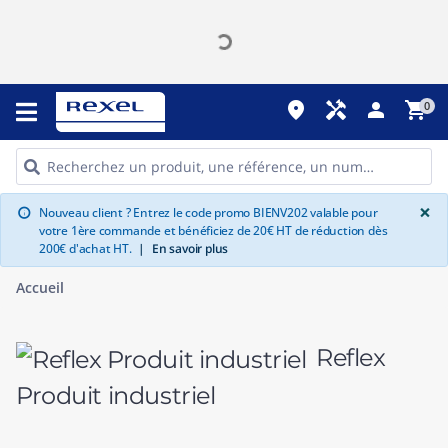
place
handyman
person
shopping_cart
0
G
×
Nouveau client ? Entrez le code promo BIENV202 valable pour
info
votre 1ère commande et bénéficiez de 20€ HT de réduction dès
200€ d'achat HT.
|
En savoir plus
Accueil
Reflex
Produit industriel