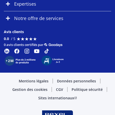
Expertises
Notre offre de services
Avis clients
★
★
★
★
★
★
★
★
★
★
0.0
/ 5
0 avis clients certifiés par
Mentions légales
Données personnelles
Gestion des cookies
CGV
Politique sécurité
Sites internationaux
open_in_new