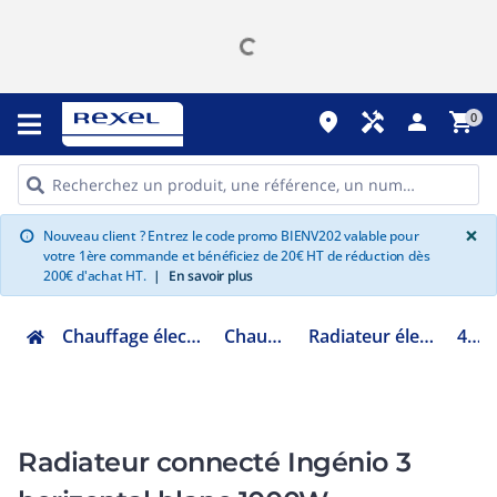
place
handyman
person
shopping_cart
0
G
×
Nouveau client ? Entrez le code promo BIENV202 valable pour
info
votre 1ère commande et bénéficiez de 20€ HT de réduction dès
200€ d'achat HT.
|
En savoir plus
Chauffage électrique climatisation ventilation
Chauffage domestique
Radiateur électrique corps de chauffe alu
479331
Radiateur connecté Ingénio 3