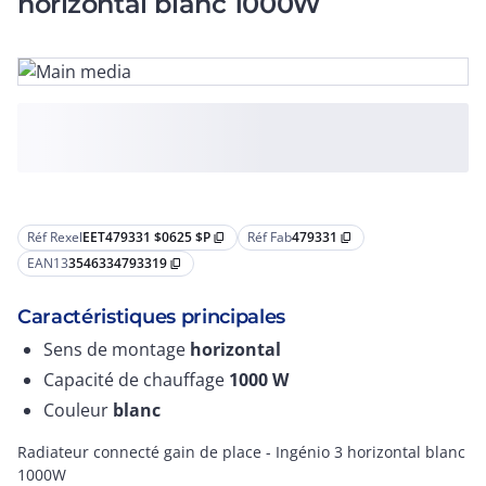
horizontal blanc 1000W
Réf Rexel
EET479331 $0625 $P
Réf Fab
479331
content_copy
content_copy
EAN13
3546334793319
content_copy
Caractéristiques principales
Sens de montage
horizontal
Capacité de chauffage
1000
W
Couleur
blanc
Radiateur connecté gain de place - Ingénio 3 horizontal blanc
1000W