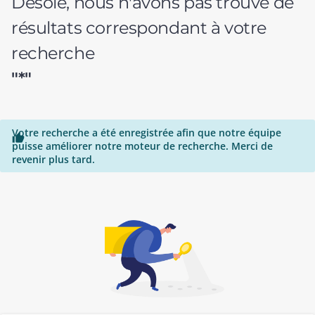
Désolé, nous n'avons pas trouvé de
résultats correspondant à votre
recherche
"*"
Votre recherche a été enregistrée afin que notre équipe

puisse améliorer notre moteur de recherche. Merci de
revenir plus tard.