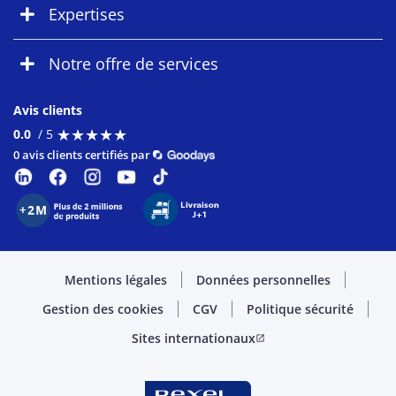
Expertises
Notre offre de services
Avis clients
★
★
★
★
★
★
★
★
★
★
0.0
/ 5
0 avis clients certifiés par
Mentions légales
Données personnelles
Gestion des cookies
CGV
Politique sécurité
Sites internationaux
open_in_new