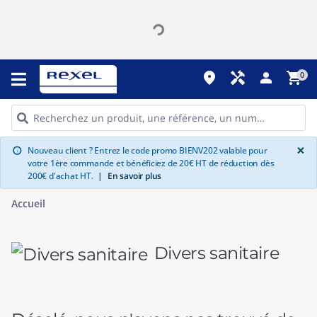
place
handyman
person
shopping_cart
0
G
×
Nouveau client ? Entrez le code promo BIENV202 valable pour
info
votre 1ère commande et bénéficiez de 20€ HT de réduction dès
200€ d'achat HT.
|
En savoir plus
Accueil
Divers sanitaire