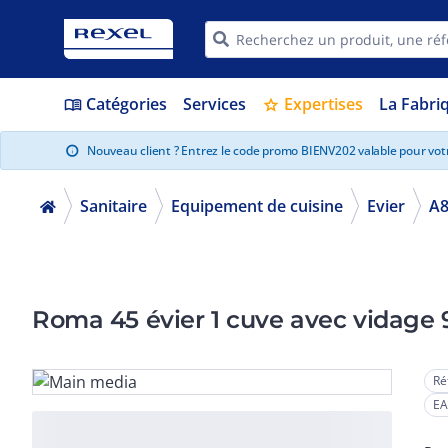
Catégories
Services
Expertises
La Fabri
menu_book
star
Nouveau client ? Entrez le code promo BIENV202 valable pour vo
info
Sanitaire
Equipement de cuisine
Evier
A8
Roma 45 évier 1 cuve avec vidag
Ré
EA