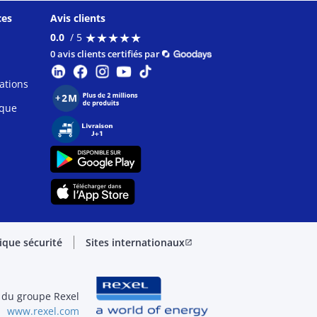
ces
Avis clients
★
★
★
★
★
★
★
★
★
★
0.0
/ 5
0 avis clients certifiés par
ations
ique
tique sécurité
Sites internationaux
open_in_new
 du groupe Rexel
www.rexel.com