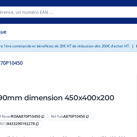
que
tre 1ère commande et bénéficiez de 20€ HT de réduction dès 200€ d'achat HT.
|
E
70P10450
e 90mm dimension 450x400x200
f Rexel
ROAA870P10450
Réf Fab
A870P10450
content_copy
content_copy
N13
8433290192278
content_copy