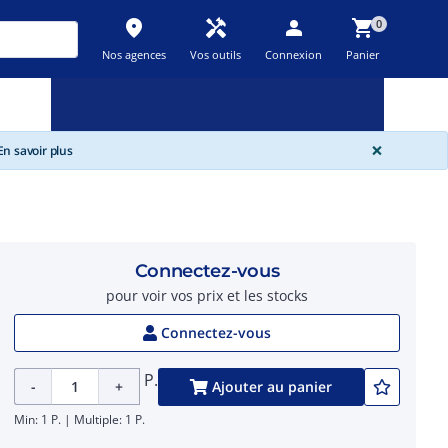
place
handyman
person
shopping_cart
0
Nos agences
Vos outils
Connexion
Panier
Nouveau
Promos
Destockage
feedback
local_offer
new_releases
GLOBA
×
n savoir plus
Connectez-vous
pour voir vos prix et les stocks
Connectez-vous
P.
-
+
Ajouter au panier
Min: 1 P. | Multiple: 1 P.