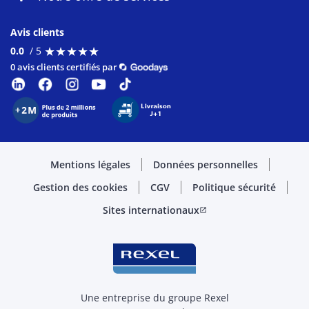
Avis clients
★
★
★
★
★
★
★
★
★
★
0.0
/ 5
0 avis clients certifiés par
Mentions légales
Données personnelles
Gestion des cookies
CGV
Politique sécurité
Sites internationaux
open_in_new
Une entreprise du groupe Rexel