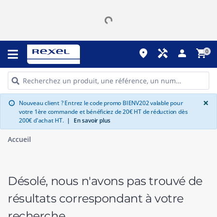
place
handyman
person
shopping_cart
0
G
×
Nouveau client ? Entrez le code promo BIENV202 valable pour
info
votre 1ère commande et bénéficiez de 20€ HT de réduction dès
200€ d'achat HT.
|
En savoir plus
Accueil
Désolé, nous n'avons pas trouvé de
résultats correspondant à votre
recherche