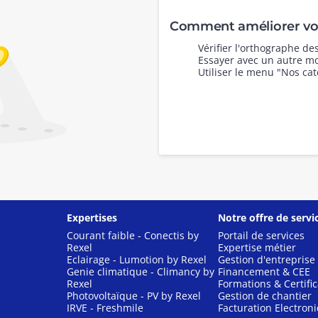
Comment améliorer vot
Vérifier l'orthographe d
Essayer avec un autre mo
Utiliser le menu "Nos cat
Expertises
Notre offre de servi
Courant faible - Conectis by
Portail de services
Rexel
Expertise métier
Eclairage - Lumotion by Rexel
Gestion d'entreprise
Genie climatique - Climancy by
Financement & CEE
Rexel
Formations & Certific
Photovoltaïque - PV by Rexel
Gestion de chantier
IRVE - Freshmile
Facturation Electron