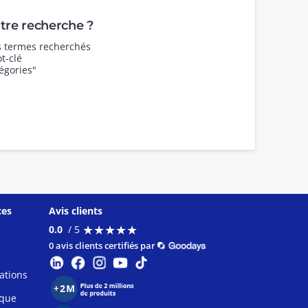
re recherche ?
es termes recherchés
t-clé
égories"
ces
Avis clients
★
★
★
★
★
★
★
★
★
★
0.0
/ 5
0 avis clients certifiés par
ations
ique