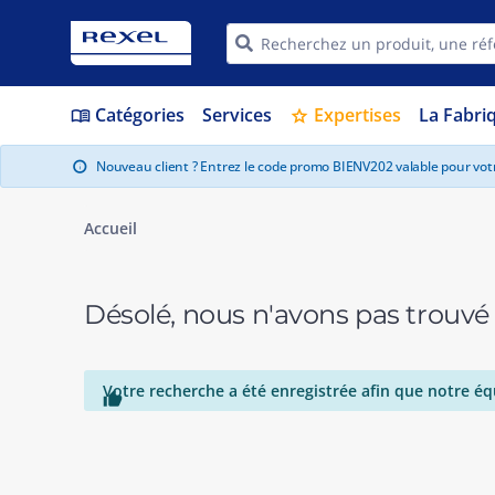
Catégories
Services
Expertises
La Fabri
menu_book
star
Nouveau client ? Entrez le code promo BIENV202 valable pour vo
info
Accueil
Désolé, nous n'avons pas trouvé
Votre recherche a été enregistrée afin que notre éq
