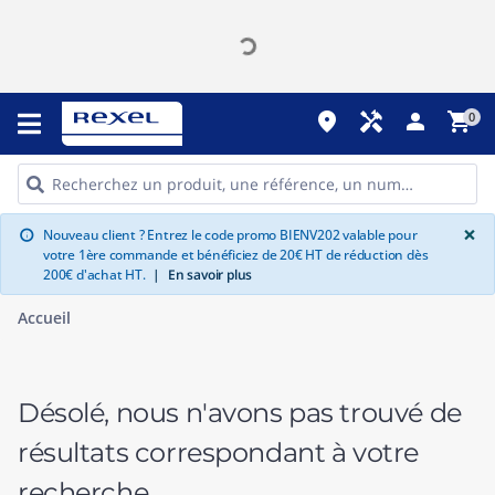
place
handyman
person
shopping_cart
0
G
×
Nouveau client ? Entrez le code promo BIENV202 valable pour
info
votre 1ère commande et bénéficiez de 20€ HT de réduction dès
200€ d'achat HT.
|
En savoir plus
Accueil
Désolé, nous n'avons pas trouvé de
résultats correspondant à votre
recherche