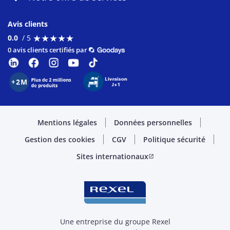
Avis clients
★
★
★
★
★
★
★
★
★
★
0.0
/ 5
0 avis clients certifiés par
Mentions légales
Données personnelles
Gestion des cookies
CGV
Politique sécurité
Sites internationaux
open_in_new
Une entreprise du groupe Rexel