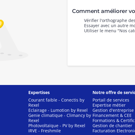
Comment améliorer vot
Vérifier l'orthographe d
Essayer avec un autre mo
Utiliser le menu "Nos cat
Expertises
Notre offre de servi
Courant faible - Conectis by
Portail de services
Rexel
Expertise métier
Eclairage - Lumotion by Rexel
Gestion d'entreprise
Genie climatique - Climancy by
Financement & CEE
Rexel
Formations & Certific
Photovoltaïque - PV by Rexel
Gestion de chantier
IRVE - Freshmile
Facturation Electron