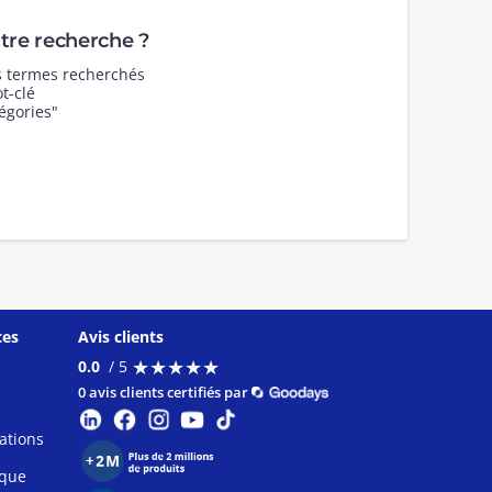
re recherche ?
es termes recherchés
t-clé
égories"
ces
Avis clients
★
★
★
★
★
★
★
★
★
★
0.0
/ 5
0 avis clients certifiés par
ations
ique