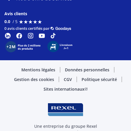
Avis clients
★
★
★
★
★
★
★
★
★
★
0.0
/ 5
0 avis clients certifiés par
Mentions légales
Données personnelles
Gestion des cookies
CGV
Politique sécurité
Sites internationaux
open_in_new
Une entreprise du groupe Rexel