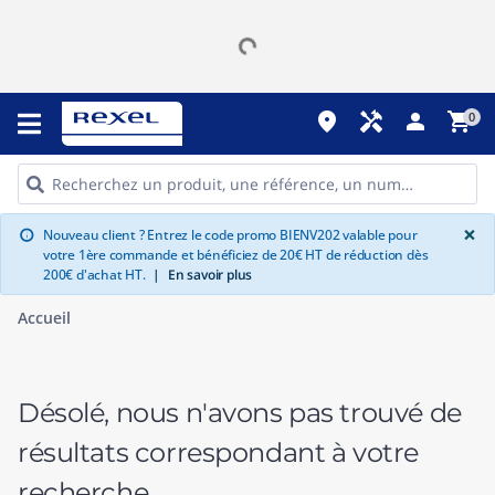
place
handyman
person
shopping_cart
0
G
×
Nouveau client ? Entrez le code promo BIENV202 valable pour
info
votre 1ère commande et bénéficiez de 20€ HT de réduction dès
200€ d'achat HT.
|
En savoir plus
Accueil
Désolé, nous n'avons pas trouvé de
résultats correspondant à votre
recherche