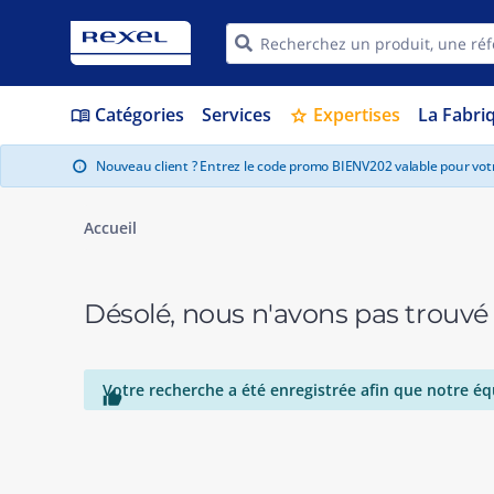
Catégories
Services
Expertises
La Fabri
menu_book
star
Nouveau client ? Entrez le code promo BIENV202 valable pour vo
info
Accueil
Désolé, nous n'avons pas trouvé
Votre recherche a été enregistrée afin que notre éq
