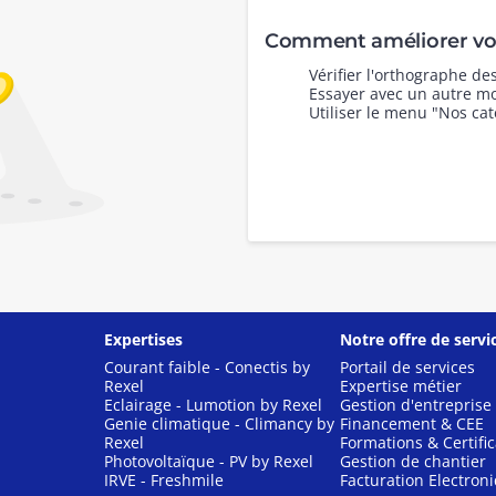
Comment améliorer vot
Vérifier l'orthographe d
Essayer avec un autre mo
Utiliser le menu "Nos cat
Expertises
Notre offre de servi
Courant faible - Conectis by
Portail de services
Rexel
Expertise métier
Eclairage - Lumotion by Rexel
Gestion d'entreprise
Genie climatique - Climancy by
Financement & CEE
Rexel
Formations & Certific
Photovoltaïque - PV by Rexel
Gestion de chantier
IRVE - Freshmile
Facturation Electron