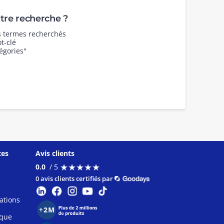
re recherche ?
es termes recherchés
t-clé
égories"
ces
Avis clients
★
★
★
★
★
★
★
★
★
★
0.0
/ 5
0 avis clients certifiés par
ations
ique