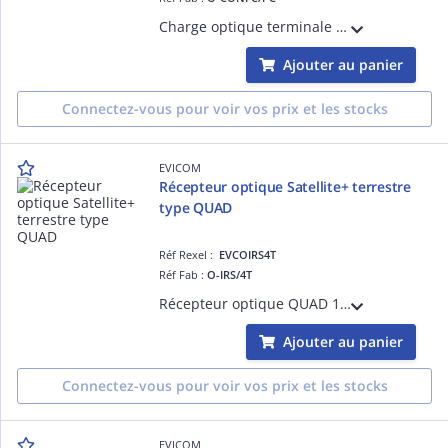
Charge optique terminale pour charger une sortie optique non utilisée. Connectique FC/PC
Ajouter au panier
Connectez-vous pour voir vos prix et les stocks
EVICOM
Récepteur optique Satellite+ terrestre
type QUAD
Réf Rexel :
EVCOIRS4T
Réf Fab :
O-IRS/4T
Récepteur optique QUAD 1 sat + terrestre Niveau de sortie Ter : 71 dBµV, Sat : 75 dBµV Permet de raccorder quatre terminaux satellites
Ajouter au panier
Connectez-vous pour voir vos prix et les stocks
EVICOM