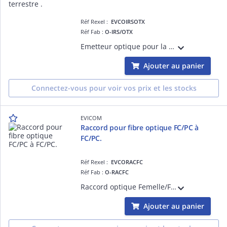
Réf Rexel :
EVCOIRSOTX
Réf Fab :
O-IRS/OTX
Emetteur optique pour la gamme O-IRS 1 sortie optique Permet de distribuer 4 polarisations sat. + ter sur une fibre Possibilité de raccorder jusqu'à 16 recepteurs Nécessite l'utilisation d'un LNB large bande O-LNWB
Ajouter au panier
Connectez-vous pour voir vos prix et les stocks
EVICOM
Raccord pour fibre optique FC/PC à
FC/PC.
Réf Rexel :
EVCORACFC
Réf Fab :
O-RACFC
Raccord optique Femelle/Femelle
Ajouter au panier