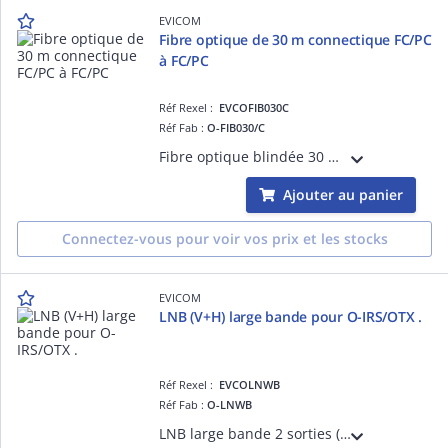
EVICOM
Fibre optique de 30 m connectique FC/PC
à FC/PC
Réf Rexel :
EVCOFIB030C
Réf Fab :
O-FIB030/C
Fibre optique blindée 30 mètres Pour utilisation en intérieur Pré-connectorisée FC/PC
Ajouter au panier
Connectez-vous pour voir vos prix et les stocks
EVICOM
LNB (V+H) large bande pour O-IRS/OTX .
Réf Rexel :
EVCOLNWB
Réf Fab :
O-LNWB
LNB large bande 2 sorties (Vertical et horizontal) Gain : 50- 62 dB Facteur de bruit : 0.5 dB Fréquence de l'oscillateur 10.41 GHz