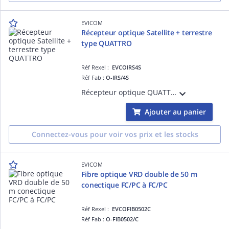
EVICOM
Récepteur optique Satellite + terrestre
type QUATTRO
Réf Rexel :
EVCOIRS4S
Réf Fab :
O-IRS/4S
Récepteur optique QUATTRO 1 sat + terrestre Niveau de sortie Ter : 78 dBµV, Sat : 79 dBµV A utiliser avec commutateur satellite
Ajouter au panier
Connectez-vous pour voir vos prix et les stocks
EVICOM
Fibre optique VRD double de 50 m
conectique FC/PC à FC/PC
Réf Rexel :
EVCOFIB0502C
Réf Fab :
O-FIB0502/C