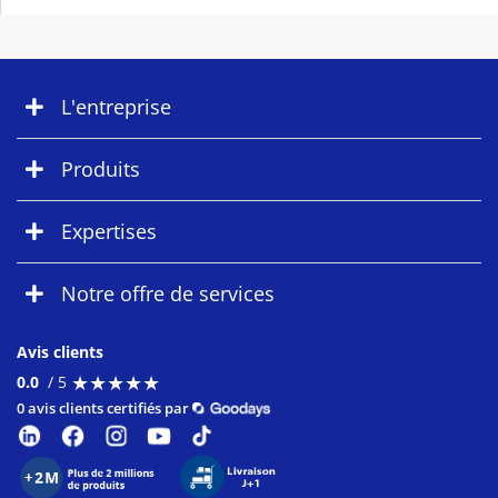
L'entreprise
Produits
Expertises
Notre offre de services
Avis clients
★
★
★
★
★
★
★
★
★
★
0.0
/ 5
0 avis clients certifiés par