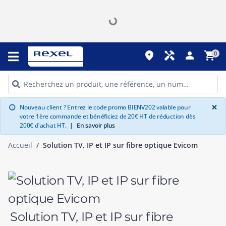
place
handyman
person
shopping_cart
0
G
×
Nouveau client ? Entrez le code promo BIENV202 valable pour
info
votre 1ère commande et bénéficiez de 20€ HT de réduction dès
200€ d'achat HT.
|
En savoir plus
Accueil
Solution TV, IP et IP sur fibre optique Evicom
Solution TV, IP et IP sur fibre