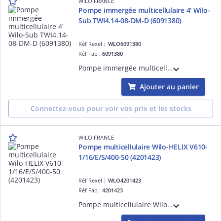
WILO FRANCE
Pompe immergée multicellulaire 4' Wilo-
Sub TWI4.14-08-DM-D (6091380)
Réf Rexel :
WLO6091380
Réf Fab :
6091380
Pompe immergée multicellulaire 4' Wilo-Sub TWI4.14-08-DM-D pour l'irrigation, l'arrosage et la distribution d'eau potable à partir de forage et citerne, d'eau sanitaire et d'eau municipale. (6091380)
Ajouter au panier
Connectez-vous pour voir vos prix et les stocks
WILO FRANCE
Pompe multicellulaire Wilo-HELIX V610-
1/16/E/S/400-50 (4201423)
Réf Rexel :
WLO4201423
Réf Fab :
4201423
Pompe multicellulaire Wilo-HELIX V610-1/16/E/S/400-50 verticale à haut rendement, non auto-amorçante, avec raccords en ligne. (4201423)