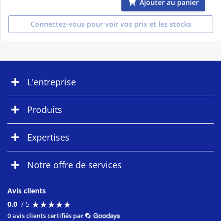
Ajouter au panier
Connectez-vous pour voir vos prix et les stocks
L'entreprise
Produits
Expertises
Notre offre de services
Avis clients
★
★
★
★
★
★
★
★
★
★
0.0
/ 5
0 avis clients certifiés par