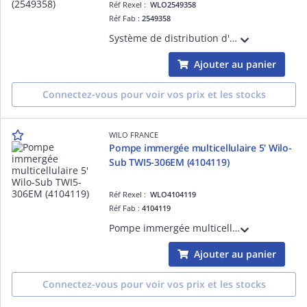
Réf Rexel :
WLO2549358
Réf Fab :
2549358
Système de distribution d'eau Wilo-HiMulti3H100/2-45 avec réservoir sous pression à membrane et pompe non auto-amorçante. (2549358)
Ajouter au panier
Connectez-vous pour voir vos prix et les stocks
WILO FRANCE
Pompe immergée multicellulaire 5' Wilo-
Sub TWI5-306EM (4104119)
Réf Rexel :
WLO4104119
Réf Fab :
4104119
Pompe immergée multicellulaire 5' Wilo-Sub TWI5-306EM pour la distribution d'eau à partir de puit, citerne et réservoir, l'irrigation, l'arrosage et la récupération d'eau de pluie. (4104119)
Ajouter au panier
Connectez-vous pour voir vos prix et les stocks