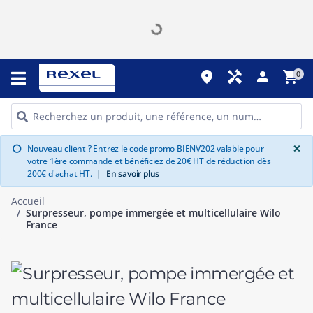
place
handyman
person
shopping_cart
0
G
×
Nouveau client ? Entrez le code promo BIENV202 valable pour
info
votre 1ère commande et bénéficiez de 20€ HT de réduction dès
200€ d'achat HT.
|
En savoir plus
Accueil
Surpresseur, pompe immergée et multicellulaire Wilo
France