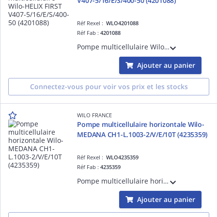
V407-5/16/E/S/400-50 (4201088)
Réf Rexel :
WLO4201088
Réf Fab :
4201088
Pompe multicellulaire Wilo-HELIX HELIX FIRST V407-5/16/E/S/400-50 verticale à haut rendement, non auto-amorçante, avec raccords en ligne. (4201088)
Ajouter au panier
Connectez-vous pour voir vos prix et les stocks
WILO FRANCE
Pompe multicellulaire horizontale Wilo-
MEDANA CH1-L.1003-2/V/E/10T (4235359)
Réf Rexel :
WLO4235359
Réf Fab :
4235359
Pompe multicellulaire horizontale Wilo-MEDANA CH1-L.1003-2/V/E/10T non auto-amorçante est dotée d'un corps inox pour les applications de distribution d'eau et surpression, irrigation et process industriels. (4235359)
Ajouter au panier