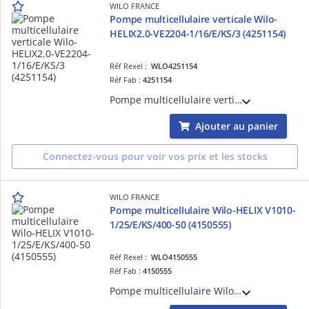
WILO FRANCE
Pompe multicellulaire verticale Wilo-
HELIX2.0-VE2204-1/16/E/KS/3 (4251154)
Réf Rexel :
WLO4251154
Réf Fab :
4251154
Pompe multicellulaire verticale Wilo-HELIX2.0-VE2204-1/16/E/KS/3 à haut rendement, non auto-amorçante, en acier inoxydable, équipée d'un moteur à aimant permanent IE5 avec concertisseur de fréquence intégré. (4251154)
Ajouter au panier
Connectez-vous pour voir vos prix et les stocks
WILO FRANCE
Pompe multicellulaire Wilo-HELIX V1010-
1/25/E/KS/400-50 (4150555)
Réf Rexel :
WLO4150555
Réf Fab :
4150555
Pompe multicellulaire Wilo-HELIX V1010-1/25/E/KS/400-50 verticale à haut rendement, non auto-amorçante, avec raccords en ligne. (4150555)