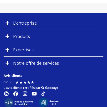
L'entreprise
Produits
Expertises
Notre offre de services
Avis clients
★
★
★
★
★
★
★
★
★
★
0.0
/ 5
0 avis clients certifiés par