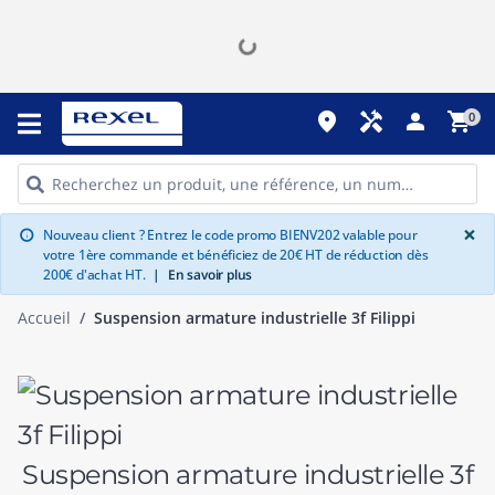
place
handyman
person
shopping_cart
0
G
×
Nouveau client ? Entrez le code promo BIENV202 valable pour
info
votre 1ère commande et bénéficiez de 20€ HT de réduction dès
200€ d'achat HT.
|
En savoir plus
Accueil
Suspension armature industrielle 3f Filippi
Suspension armature industrielle 3f