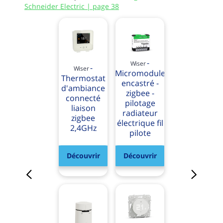
Schneider Electric | page 38
-
Wiser
-
Wiser
Micromodule
Thermostat
encastré -
d'ambiance
zigbee -
connecté
pilotage
liaison
radiateur
zigbee
électrique fil
2,4GHz
pilote
Découvrir
Découvrir
Previous
Next