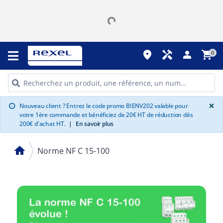
place
handyman
person
shopping_cart
0
G
×
Nouveau client ? Entrez le code promo BIENV202 valable pour
info
votre 1ère commande et bénéficiez de 20€ HT de réduction dès
200€ d'achat HT.
|
En savoir plus
home
Norme NF C 15-100