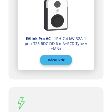
EVlink Pro AC
- 1PH-7,4 kW-32A-1
priseT2S-RDC-DD 6 mA+RCD Type A
+MNx
Découvrir