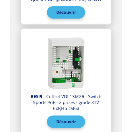
Découvrir
RESI9
- Coffret VDI 13M2R - Switch
5ports PoE - 2 prises - grade 3TV
6xRJ45 cat6a
Découvrir