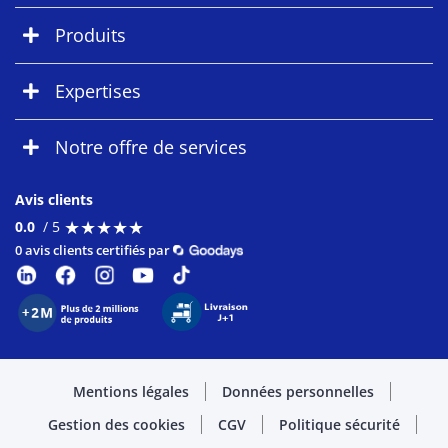
Produits
Expertises
Notre offre de services
Avis clients
★
★
★
★
★
★
★
★
★
★
0.0
/ 5
0 avis clients certifiés par
Mentions légales
Données personnelles
Gestion des cookies
CGV
Politique sécurité