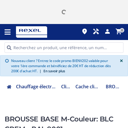
place
handyman
person
shopping_cart
0
G
×
Nouveau client ? Entrez le code promo BIENV202 valable pour
info
votre 1ère commande et bénéficiez de 20€ HT de réduction dès
200€ d'achat HT.
|
En savoir plus
Chauffage électrique climatisation ventilation
Climatisation
Cache clim et unité extérieure
BROUBASEM/9001
BROUSSE BASE M-Couleur: BLC