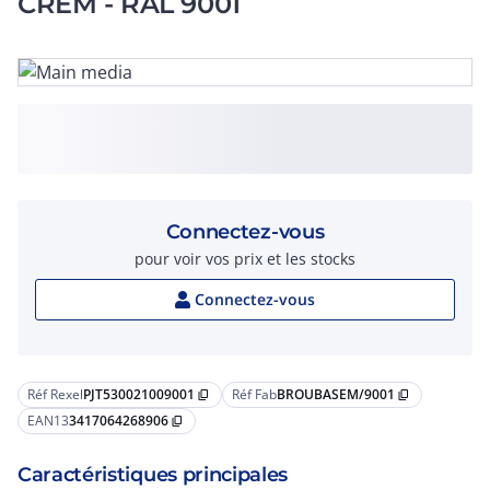
CREM - RAL 9001
Connectez-vous
pour voir vos prix et les stocks
Connectez-vous
Réf Rexel
PJT530021009001
Réf Fab
BROUBASEM/9001
content_copy
content_copy
EAN13
3417064268906
content_copy
Caractéristiques principales