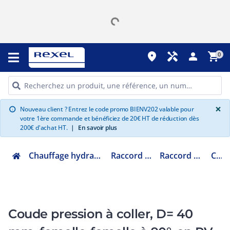
place
handyman
person
shopping_cart
0
G
×
Nouveau client ? Entrez le code promo BIENV202 valable pour
info
votre 1ère commande et bénéficiez de 20€ HT de réduction dès
200€ d'achat HT.
|
En savoir plus
Chauffage hydraulique et plomberie
Raccord hydraulique
Raccord PVC pression
C40F
Coude pression à coller, D= 40