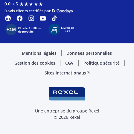
★
★
★
★
★
★
★
★
★
★
0.0
/ 5
0 avis clients certifiés par
Mentions légales
Données personnelles
Gestion des cookies
CGV
Politique sécurité
Sites internationaux
open_in_new
Une entreprise du groupe Rexel
© 2026 Rexel