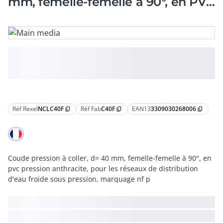
mm, femelle-femelle à 90°, en PVC
anthracite
Réf Rexel
NCLC40F
Réf Fab
C40F
EAN13
3309030268006
content_copy
content_copy
content_copy
Coude pression à coller, d= 40 mm, femelle-femelle à 90°, en
pvc pression anthracite, pour les réseaux de distribution
d'eau froide sous pression, marquage nf p