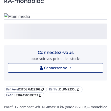
kA-monobloc
Connectez-vous
pour voir vos prix et les stocks
Connectez-vous
Réf Rexel
CITDLPM2230L
Réf Fab
DLPM2230L
content_copy
content_copy
EAN13
3309450039743
content_copy
Paraf, T2 compact -Ph+N -Imax10 kA (onde 8/20µs) - monobloc