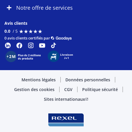
Notre offre de services
Avis clients
★
★
★
★
★
★
★
★
★
★
0.0
/ 5
0 avis clients certifiés par
Mentions légales
Données personnelles
Gestion des cookies
CGV
Politique sécurité
Sites internationaux
open_in_new