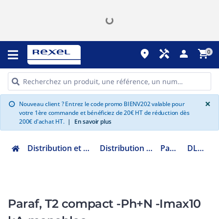
place
handyman
person
shopping_cart
0
G
×
Nouveau client ? Entrez le code promo BIENV202 valable pour
info
votre 1ère commande et bénéficiez de 20€ HT de réduction dès
200€ d'achat HT.
|
En savoir plus
Distribution et gestion de l'énergie
Distribution et protection AC
Parafoudre
DLPM2230L
Paraf, T2 compact -Ph+N -Imax10