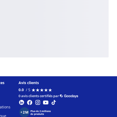
ces
Avis clients
★
★
★
★
★
★
★
★
★
★
0.0
/ 5
0 avis clients certifiés par
ations
ique