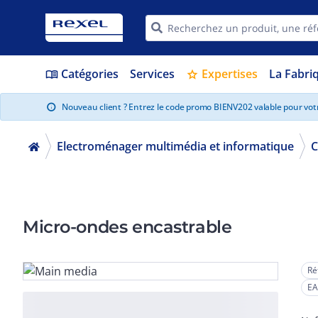
Catégories
Services
Expertises
La Fabri
menu_book
star
Nouveau client ? Entrez le code promo BIENV202 valable pour vo
info
Electroménager multimédia et informatique
C
Micro-ondes encastrable
Ré
EA