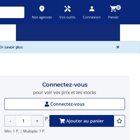
place
handyman
person
shopping_cart
0
Nos agences
Vos outils
Connexion
Panier
Nouveau
Promos
Destockage
feedback
local_offer
new_releases
GLOBA
×
n savoir plus
Connectez-vous
pour voir vos prix et les stocks
Connectez-vous
P.
-
+
Ajouter au panier
Min: 1 P. | Multiple: 1 P.