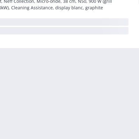
f, Neff Collection, Micro-onde, 38 cm, N50, 900 W (grill
0kW), Cleaning Assistance, display blanc, graphite