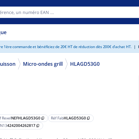
que
tre 1ère commande et bénéficiez de 20€ HT de réduction dès 200€ d'achat HT.
|
E
uisson
Micro-ondes grill
HLAGD53G0
f Rexel
NEFHLAGD53G0
Réf Fab
HLAGD53G0
content_copy
content_copy
N13
4242004262817
content_copy