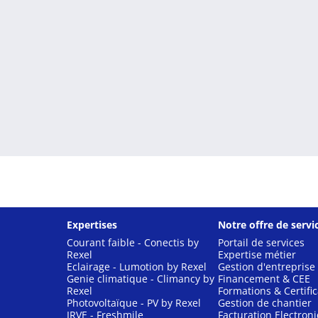
Expertises
Notre offre de servi
Courant faible - Conectis by
Portail de services
Rexel
Expertise métier
Eclairage - Lumotion by Rexel
Gestion d'entreprise
Genie climatique - Climancy by
Financement & CEE
Rexel
Formations & Certific
Photovoltaïque - PV by Rexel
Gestion de chantier
IRVE - Freshmile
Facturation Electron