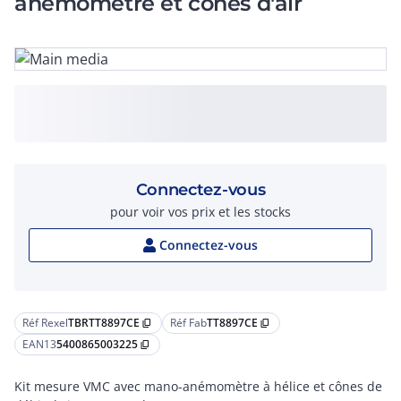
anémomètre et cônes d'air
Connectez-vous
pour voir vos prix et les stocks
Connectez-vous
Réf Rexel
TBRTT8897CE
Réf Fab
TT8897CE
content_copy
content_copy
EAN13
5400865003225
content_copy
Kit mesure VMC avec mano-anémomètre à hélice et cônes de