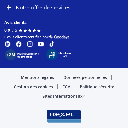
Notre offre de services
Avis clients
★
★
★
★
★
★
★
★
★
★
0.0
/ 5
0 avis clients certifiés par
Mentions légales
Données personnelles
Gestion des cookies
CGV
Politique sécurité
Sites internationaux
open_in_new