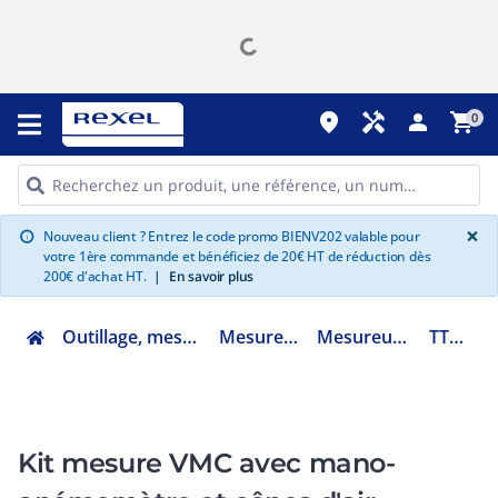
place
handyman
person
shopping_cart
0
G
×
Nouveau client ? Entrez le code promo BIENV202 valable pour
info
votre 1ère commande et bénéficiez de 20€ HT de réduction dès
200€ d'achat HT.
|
En savoir plus
Outillage, mesure et fixation
Mesure portable
Mesureur physique
TT8897CE
Kit mesure VMC avec mano-