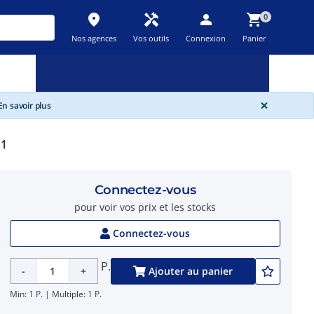
place
handyman
person
shopping_cart
0
Nos agences
Vos outils
Connexion
Panier
Nouveau
Promos
Destockage
feedback
local_offer
new_releases
GLOBA
×
n savoir plus
11
Connectez-vous
pour voir vos prix et les stocks
Connectez-vous
P.
-
+
Ajouter au panier
Min: 1 P. | Multiple: 1 P.