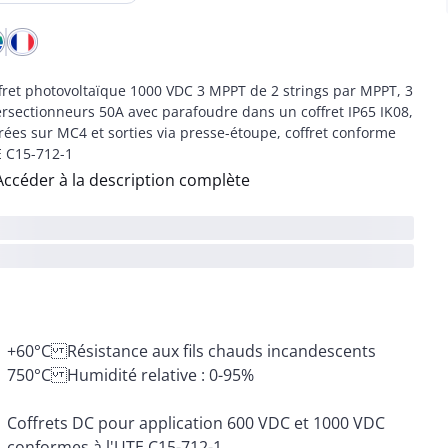
fret photovoltaïque 1000 VDC 3 MPPT de 2 strings par MPPT, 3
ersectionneurs 50A avec parafoudre dans un coffret IP65 IK08,
rées sur MC4 et sorties via presse-étoupe, coffret conforme
 C15-712-1
Accéder à la description complète
750°C Humidité relative : 0-95%
Coffrets DC pour application 600 VDC et 1000 VDC
conformes à l'UTE C15-712-1