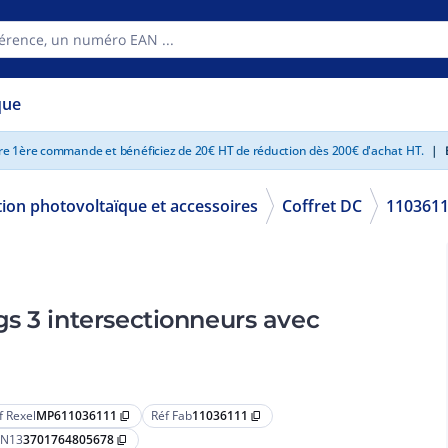
que
tre 1ère commande et bénéficiez de 20€ HT de réduction dès 200€ d'achat HT.
|
E
tion photovoltaïque et accessoires
Coffret DC
110361
s 3 intersectionneurs avec
f Rexel
MP611036111
Réf Fab
11036111
content_copy
content_copy
N13
3701764805678
content_copy