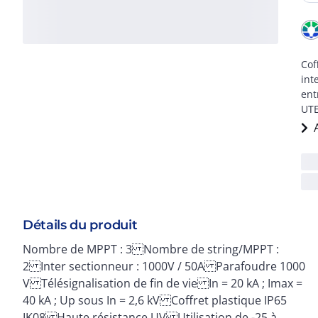
Cof
int
ent
UTE
Détails du produit
Nombre de MPPT : 3 Nombre de string/MPPT :
+60°C Résistance aux fils chauds incandescents
2 Inter sectionneur : 1000V / 50A Parafoudre 1000
V Télésignalisation de fin de vie In = 20 kA ; Imax =
40 kA ; Up sous In = 2,6 kV Coffret plastique IP65
IK08 Haute résistance UV Utilisation de -25 à