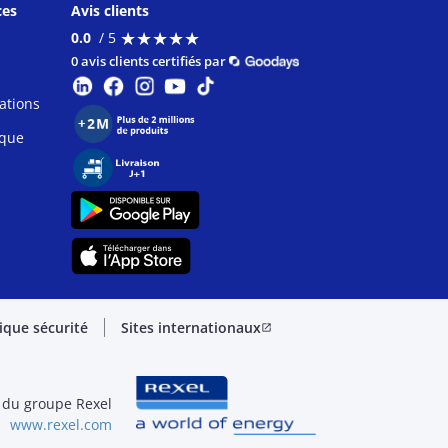
ces
Avis clients
★
★
★
★
★
★
★
★
★
★
0.0
/ 5
0 avis clients certifiés par
ations
ique
tique sécurité
Sites internationaux
open_in_new
 du groupe Rexel
www.rexel.com