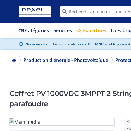
Catégories
Services
Expertises
La Fabri
menu_book
star
Nouveau client ? Entrez le code promo BIENV202 valable pour vo
info
Production d'énergie - Photovoltaïque
Protec
Coffret PV 1000VDC 3MPPT 2 String
parafoudre
Ré
EA