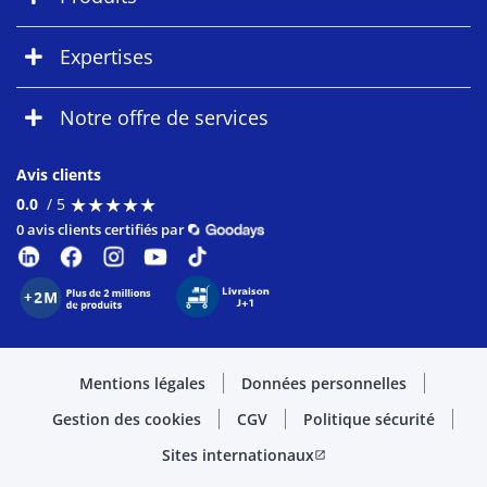
Expertises
Notre offre de services
Avis clients
★
★
★
★
★
★
★
★
★
★
0.0
/ 5
0 avis clients certifiés par
Mentions légales
Données personnelles
Gestion des cookies
CGV
Politique sécurité
Sites internationaux
open_in_new