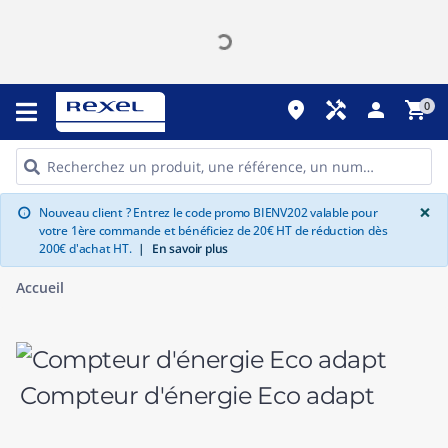
place
handyman
person
shopping_cart
0
G
×
Nouveau client ? Entrez le code promo BIENV202 valable pour
info
votre 1ère commande et bénéficiez de 20€ HT de réduction dès
200€ d'achat HT.
|
En savoir plus
Accueil
Compteur d'énergie Eco adapt