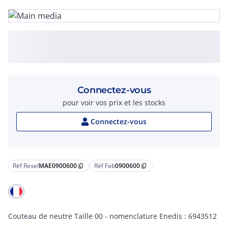
Connectez-vous
pour voir vos prix et les stocks
Connectez-vous
Réf Rexel
MAE0900600
Réf Fab
0900600
content_copy
content_copy
Couteau de neutre Taille 00 - nomenclature Enedis : 6943512