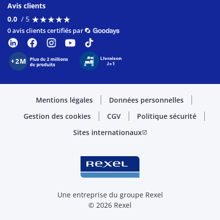
Avis clients
★
★
★
★
★
★
★
★
★
★
0.0
/ 5
0 avis clients certifiés par
Mentions légales
Données personnelles
Gestion des cookies
CGV
Politique sécurité
Sites internationaux
open_in_new
Une entreprise du groupe Rexel
© 2026 Rexel