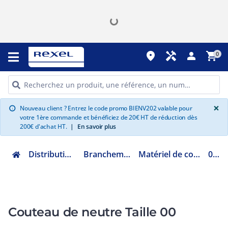
place
handyman
person
shopping_cart
0
G
×
Nouveau client ? Entrez le code promo BIENV202 valable pour
info
votre 1ère commande et bénéficiez de 20€ HT de réduction dès
200€ d'achat HT.
|
En savoir plus
Distribution et gestion de l'énergie
Branchement au réseau électrique
Matériel de colonne montante et horizontale
0900600
Couteau de neutre Taille 00