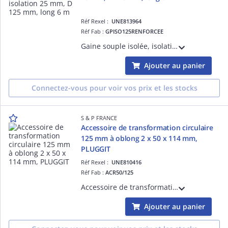
Réf Rexel :
UNE813964
Réf Fab :
GPISO125RENFORCEE
Gaine souple isolée, isolation 25 mm, anti-écrasement et arrachement, D 125 mm, long 6 m, spéciale RE2020
Ajouter au panier
Connectez-vous pour voir vos prix et les stocks
S & P FRANCE
Accessoire de transformation circulaire
125 mm à oblong 2 x 50 x 114 mm,
PLUGGIT
Réf Rexel :
UNE810416
Réf Fab :
ACR50/125
Accessoire de transformation circulaire permettant le raccordement du réseau PLUGGIT au piquage d'une VMC (simple ou double-flux) de diamètre 125mm à oblong 2 fois 50x114 mm.
Ajouter au panier