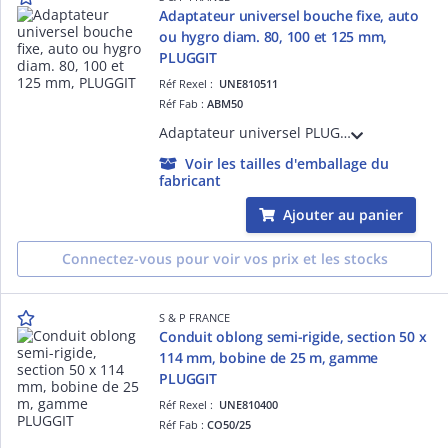
Adaptateur universel bouche fixe, auto
ou hygro diam. 80, 100 et 125 mm,
PLUGGIT
Réf Rexel :
UNE810511
Réf Fab :
ABM50
Adaptateur universel PLUGGIT pour bouches VMC (D80, 100 ou 125 mm) en extraction ou en soufflage (auto ou hygro). Montage mural ou plafond, 1 ou 2 gaines. Piquage équipé du système bi-directionnel Twist pour faciliter le raccordement.
Voir les tailles d'emballage du
fabricant
Ajouter au panier
Connectez-vous pour voir vos prix et les stocks
S & P FRANCE
Conduit oblong semi-rigide, section 50 x
114 mm, bobine de 25 m, gamme
PLUGGIT
Réf Rexel :
UNE810400
Réf Fab :
CO50/25