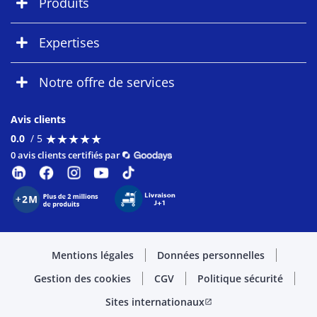
Produits
Expertises
Notre offre de services
Avis clients
★
★
★
★
★
★
★
★
★
★
0.0
/ 5
0 avis clients certifiés par
Mentions légales
Données personnelles
Gestion des cookies
CGV
Politique sécurité
Sites internationaux
open_in_new