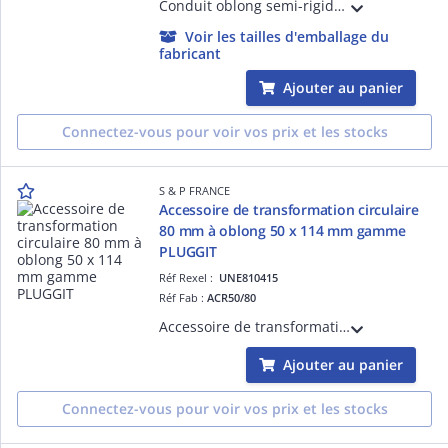
Conduit oblong semi-rigide en polypropylène, section 50 x 114 mm, bobine de 25 m, gamme PLUGGIT
Voir les tailles d'emballage du
fabricant
Ajouter au panier
Connectez-vous pour voir vos prix et les stocks
S & P FRANCE
Accessoire de transformation circulaire
80 mm à oblong 50 x 114 mm gamme
PLUGGIT
Réf Rexel :
UNE810415
Réf Fab :
ACR50/80
Accessoire de transformation circulaire permettant le raccordement du réseau PLUGGIT au piquage d'une VMC (simple ou double-flux) de diamètre 80 mm à oblong 50x114 mm.
Ajouter au panier
Connectez-vous pour voir vos prix et les stocks