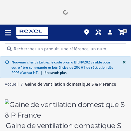
place
handyman
person
shopping_cart
0
G
×
Nouveau client ? Entrez le code promo BIENV202 valable pour
info
votre 1ère commande et bénéficiez de 20€ HT de réduction dès
200€ d'achat HT.
|
En savoir plus
Accueil
Gaine de ventilation domestique S & P France
Gaine de ventilation domestique S