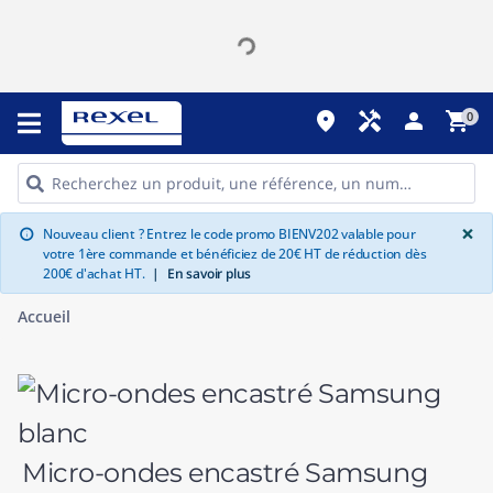
place
handyman
person
shopping_cart
0
G
×
Nouveau client ? Entrez le code promo BIENV202 valable pour
info
votre 1ère commande et bénéficiez de 20€ HT de réduction dès
200€ d'achat HT.
|
En savoir plus
Accueil
Micro-ondes encastré Samsung