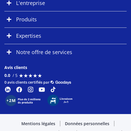
L'entreprise
Produits
Expertises
Notre offre de services
Avis clients
★
★
★
★
★
★
★
★
★
★
0.0
/ 5
0 avis clients certifiés par
Mentions légales
Données personnelles