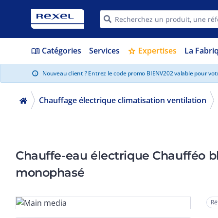
Catégories
Services
Expertises
La Fabri
menu_book
star
Nouveau client ? Entrez le code promo BIENV202 valable pour vo
info
Chauffage électrique climatisation ventilation
Chauffe-eau électrique Chaufféo bl
monophasé
Ré