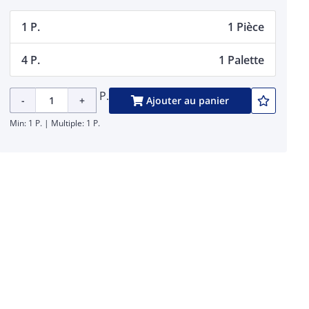
1 P.
1 Pièce
4 P.
1 Palette
P.
-
+
Ajouter au panier
Min: 1 P. | Multiple: 1 P.