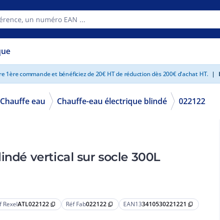
que
tre 1ère commande et bénéficiez de 20€ HT de réduction dès 200€ d'achat HT.
|
E
Chauffe eau
Chauffe-eau électrique blindé
022122
indé vertical sur socle 300L
f Rexel
ATL022122
Réf Fab
022122
EAN13
3410530221221
content_copy
content_copy
content_copy