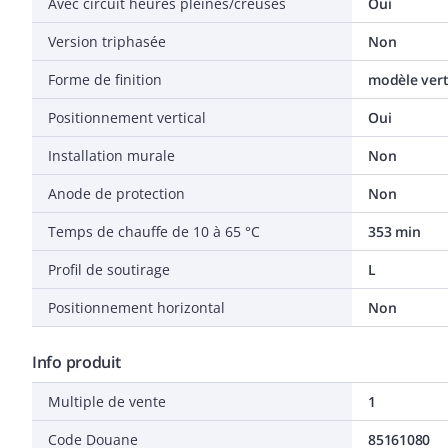
Avec circuit heures pleines/creuses
Oui
Version triphasée
Non
Forme de finition
modèle vert
Positionnement vertical
Oui
Installation murale
Non
Anode de protection
Non
Temps de chauffe de 10 à 65 °C
353 min
Profil de soutirage
L
Positionnement horizontal
Non
Info produit
Multiple de vente
1
Code Douane
85161080