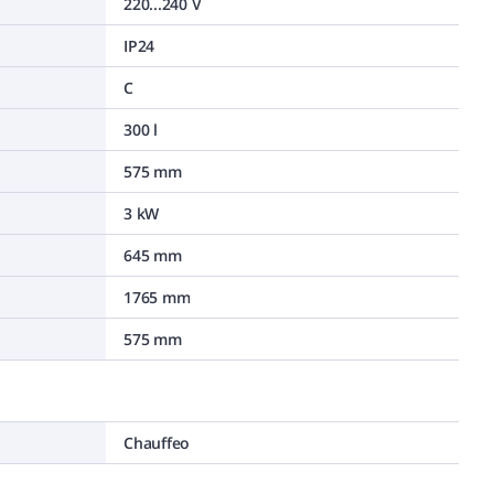
220...240 V
IP24
C
300 l
575 mm
3 kW
645 mm
1765 mm
575 mm
Chauffeo