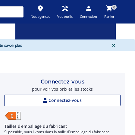
place
handyman
person
shopping_cart
0
Nos agences
Vos outils
Connexion
Panier
Nouveau
Promos
Destockage
feedback
local_offer
new_releases
GLOBA
×
n savoir plus
Connectez-vous
pour voir vos prix et les stocks
Connectez-vous
Tailles d'emballage du fabricant
Si possible, nous livrons dans la taille d'emballage du fabricant