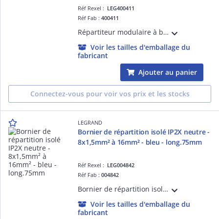
Réf Rexel :
LEG400411
Réf Fab :
400411
Répartiteur modulaire à barreaux étagés tétrapolaire 160A 1 arrivée extérieure 35mm² à 70mm² en conducteur rigide ou 35mm² à 70mm² en conducteur souple avec ou sans embout et 13 départs - 10 modules
Voir les tailles d'emballage du
fabricant
Ajouter au panier
Connectez-vous pour voir vos prix et les stocks
LEGRAND
Bornier de répartition isolé IP2X neutre -
8x1,5mm² à 16mm² - bleu - long.75mm
Réf Rexel :
LEG004842
Réf Fab :
004842
Bornier de répartition isolé IP2X bleu pour Neutre avec 8 connexions 1,5mm² à 16mm²- longueur 75mm, à fixer sur rail, support universel ou barreau plat 12x2mm
Voir les tailles d'emballage du
fabricant