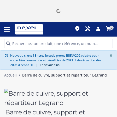
place
handyman
person
shopping_cart
0
G
×
Nouveau client ? Entrez le code promo BIENV202 valable pour
info
votre 1ère commande et bénéficiez de 20€ HT de réduction dès
200€ d'achat HT.
|
En savoir plus
Accueil
Barre de cuivre, support et répartiteur Legrand
Barre de cuivre, support et