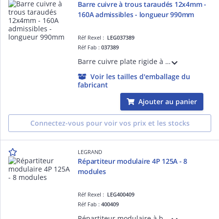
Barre cuivre à trous taraudés 12x4mm -
160A admissibles - longueur 990mm
Réf Rexel :
LEG037389
Réf Fab :
037389
Barre cuivre plate rigide à trous taraudés 12x4mm - 160A admissibles - trous D= M5 - longueur 990mm
Voir les tailles d'emballage du
fabricant
Ajouter au panier
Connectez-vous pour voir vos prix et les stocks
LEGRAND
Répartiteur modulaire 4P 125A - 8
modules
Réf Rexel :
LEG400409
Réf Fab :
400409
Répartiteur modulaire à barreaux étagés tétrapolaire 125A 1 arrivée 10mm² à 35mm² en conducteur rigide ou 6mm² à 25mm² en conducteur souple avec ou sans embout et 14 départs - 8 modules