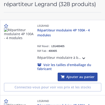
répartiteur Legrand
(328 produits)
LEGRAND
Répartiteur modulaire 4P 100A - 4
modules
Réf Rexel :
LEG400405
Réf Fab :
400405
Répartiteur modulaire à barreaux étagés tétrapolaire 100A 1 arrivée 10mm² à 25mm² en conducteur rigide ou 6mm² à 16mm² en conducteur souple avec ou sans embout et 6 départs - 4 modules
Voir les tailles d'emballage du
fabricant
Ajouter au panier
Connectez-vous pour voir vos prix et les stocks
LEGRAND