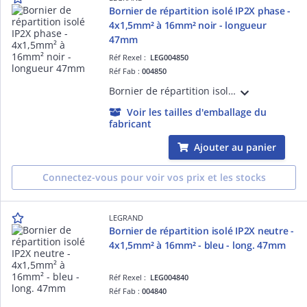
Bornier de répartition isolé IP2X phase -
4x1,5mm² à 16mm² noir - longueur
47mm
Réf Rexel :
LEG004850
Réf Fab :
004850
Bornier de répartition isolé IP2X noir pour Phase avec 4 connexions 1,5mm² à 16mm²- longueur 47mm, à fixer sur rail, support universel ou barreau plat 12x2mm
Voir les tailles d'emballage du
fabricant
Ajouter au panier
Connectez-vous pour voir vos prix et les stocks
LEGRAND
Bornier de répartition isolé IP2X neutre -
4x1,5mm² à 16mm² - bleu - long. 47mm
Réf Rexel :
LEG004840
Réf Fab :
004840