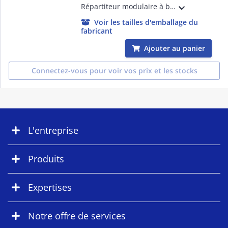
Répartiteur modulaire à barreaux étagés bipolaire 125A 1 arrivée 10mm² à 35mm² en conducteur rigide ou 6mm² à 25mm² en conducteur souple avec ou sans embout et 14 départs - 8 modules
Voir les tailles d'emballage du
fabricant
Ajouter au panier
Connectez-vous pour voir vos prix et les stocks
L'entreprise
Produits
Expertises
Notre offre de services