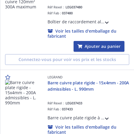
Réf Rexel :
LEG037480
Réf Fab :
037480
Boîtier de raccordement aluminium ou cuivre 120mm² 300A maximum - raccordement arrivée : 16mm² à 120mm² aluminium ou 16mm² à 120mm² cuivre et départ : 16mm² à 70mm² cuivre - boîtier IP2X - livré avec barreau de couplage cuivre
Voir les tailles d'emballage du
fabricant
Ajouter au panier
Connectez-vous pour voir vos prix et les stocks
LEGRAND
Barre cuivre plate rigide - 15x4mm - 200A
admissibles - L. 990mm
Réf Rexel :
LEG037433
Réf Fab :
037433
Barre cuivre plate rigide à trous taraudés section 15x4mm² - intensité 200A si IP inférieur ou égal à IP30 et 160A si IP supérieur ou égal à IP30 - longueur 990mm - trous D= M6
Voir les tailles d'emballage du
fabricant