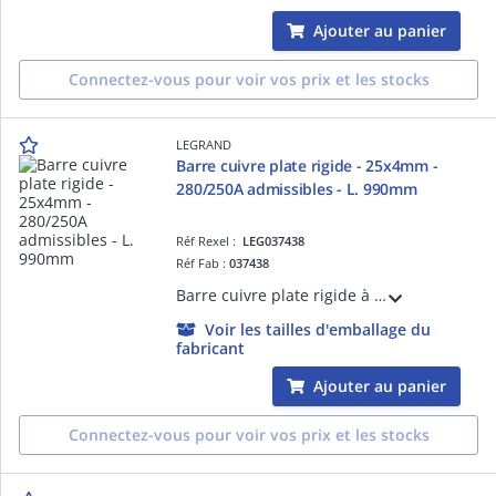
Ajouter au panier
Connectez-vous pour voir vos prix et les stocks
LEGRAND
Barre cuivre plate rigide - 25x4mm -
280/250A admissibles - L. 990mm
Réf Rexel :
LEG037438
Réf Fab :
037438
Barre cuivre plate rigide à trous taraudés section 25x4mm² - intensité 280A si IP inférieur ou égal à IP30 et 250A si IP supérieur ou égal à IP30 - longueur 990mm - trous D= M6
Voir les tailles d'emballage du
fabricant
Ajouter au panier
Connectez-vous pour voir vos prix et les stocks