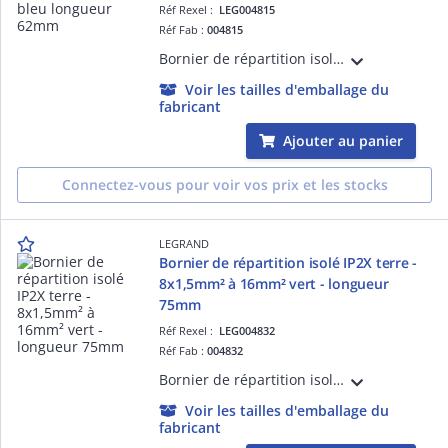
Réf Rexel :
LEG004815
Réf Fab :
004815
Bornier de répartition isolé IP2X bleu pour Neutre avec 4 connexions 1,5mm² à 16mm²- longueur 62mm, à fixer sur rail, support universel ou barreau plat 12x2mm
Voir les tailles d'emballage du
fabricant
Ajouter au panier
Connectez-vous pour voir vos prix et les stocks
LEGRAND
Bornier de répartition isolé IP2X terre -
8x1,5mm² à 16mm² vert - longueur
75mm
Réf Rexel :
LEG004832
Réf Fab :
004832
Bornier de répartition isolé IP2X vert pour Terre avec 8 connexions 1,5mm² à 16mm²- longueur 75mm, à fixer sur rail, support universel ou barreau plat 12x2mm
Voir les tailles d'emballage du
fabricant