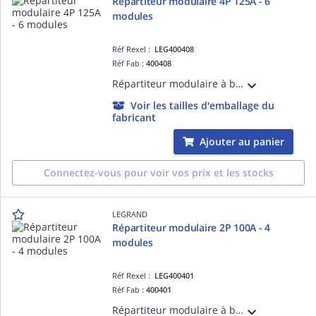
Répartiteur modulaire 4P 125A - 6
modules
Réf Rexel :
LEG400408
Réf Fab :
400408
Répartiteur modulaire à barreaux étagés tétrapolaire 125A 1 arrivée 10mm² à 35mm² en conducteur rigide ou 6mm² à 25mm² en conducteur souple avec ou sans embout et 10 départs - 6 modules
Voir les tailles d'emballage du
fabricant
Ajouter au panier
Connectez-vous pour voir vos prix et les stocks
LEGRAND
Répartiteur modulaire 2P 100A - 4
modules
Réf Rexel :
LEG400401
Réf Fab :
400401
Répartiteur modulaire à barreaux étagés bipolaire 100A 1 arrivée 10mm² à 25mm² en conducteur rigide ou 6mm² à 16mm² en conducteur souple avec ou sans embout et 6 départs - 4 modules