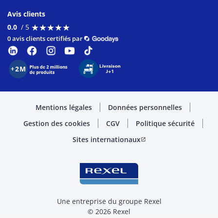
Avis clients
★
★
★
★
★
★
★
★
★
★
0.0
/ 5
0 avis clients certifiés par
Mentions légales
Données personnelles
Gestion des cookies
CGV
Politique sécurité
Sites internationaux
open_in_new
Une entreprise du groupe Rexel
© 2026 Rexel