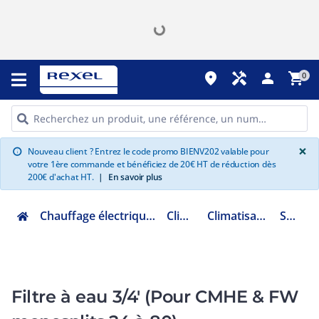
place
handyman
person
shopping_cart
0
G
×
Nouveau client ? Entrez le code promo BIENV202 valable pour
info
votre 1ère commande et bénéficiez de 20€ HT de réduction dès
200€ d'achat HT.
|
En savoir plus
Chauffage électrique climatisation ventilation
Climatisation
Climatisation accessoires
SWT002YY
Filtre à eau 3/4' (Pour CMHE & FW