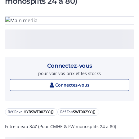
monosplits 24 à 80)
Connectez-vous
pour voir vos prix et les stocks
Connectez-vous
Réf Rexel
HYBSWT002YY
Réf Fab
SWT002YY
content_copy
content_copy
Filtre à eau 3/4' (Pour CMHE & FW monosplits 24 à 80)