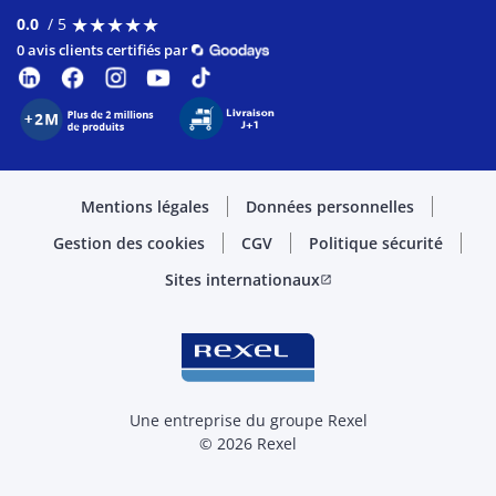
★
★
★
★
★
★
★
★
★
★
0.0
/ 5
0 avis clients certifiés par
Mentions légales
Données personnelles
Gestion des cookies
CGV
Politique sécurité
Sites internationaux
open_in_new
Une entreprise du groupe Rexel
© 2026 Rexel