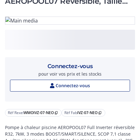
AEROPOOL07 Réversible, Taille
7KW, 230V- C10A - 3G2,5mm²
Connectez-vous
pour voir vos prix et les stocks
Connectez-vous
Réf Rexel
WMOIVZ-07-NEO
Réf Fab
IVZ-07-NEO
content_copy
content_copy
Pompe à chaleur piscine AEROPOOL07 Full Inverter réversible
R32, 7kW, 3 modes BOOST/SMART/SILENCE, SCOP 7,1 classe