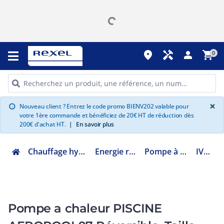
place
handyman
person
shopping_cart
0
G
×
Nouveau client ? Entrez le code promo BIENV202 valable pour
info
votre 1ère commande et bénéficiez de 20€ HT de réduction dès
200€ d'achat HT.
|
En savoir plus
Chauffage hydraulique et plomberie
Energie renouvelable ENR
Pompe à chaleur de piscine
IVZ-07-NEO
Pompe a chaleur PISCINE