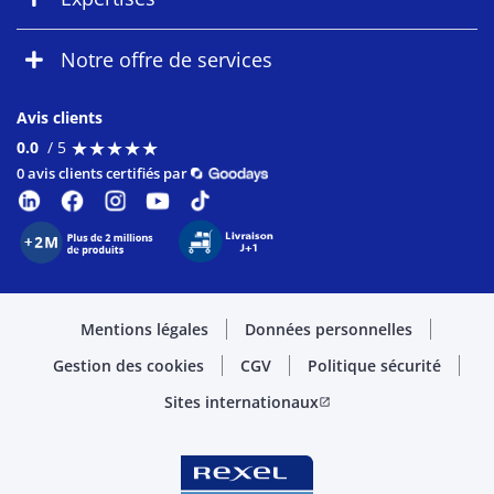
Notre offre de services
Avis clients
★
★
★
★
★
★
★
★
★
★
0.0
/ 5
0 avis clients certifiés par
Mentions légales
Données personnelles
Gestion des cookies
CGV
Politique sécurité
Sites internationaux
open_in_new