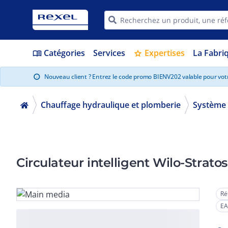
Catégories
Services
Expertises
La Fabri
menu_book
star
Nouveau client ? Entrez le code promo BIENV202 valable pour vo
info
Chauffage hydraulique et plomberie
Système 
Circulateur intelligent Wilo-Strat
Ré
EA