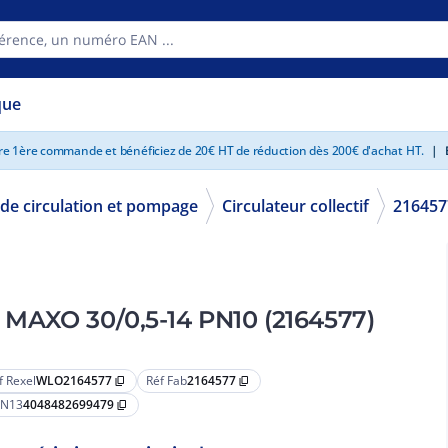
que
tre 1ère commande et bénéficiez de 20€ HT de réduction dès 200€ d'achat HT.
|
E
de circulation et pompage
Circulateur collectif
216457
os MAXO 30/0,5-14 PN10 (2164577)
f Rexel
WLO2164577
Réf Fab
2164577
content_copy
content_copy
N13
4048482699479
content_copy