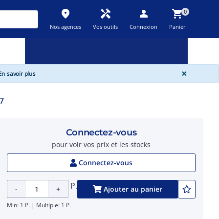
place
handyman
person
shopping_cart
0
Nos agences
Vos outils
Connexion
Panier
Nouveau
Promos
Destockage
feedback
local_offer
new_releases
GLOBA
×
n savoir plus
7
Connectez-vous
pour voir vos prix et les stocks
Connectez-vous
P.
-
+
Ajouter au panier
Min: 1 P. | Multiple: 1 P.