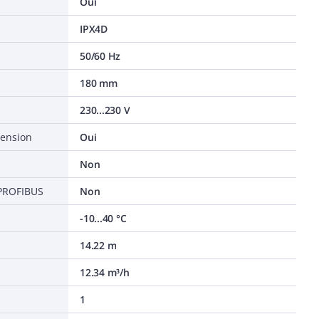
Oui
IPX4D
50/60 Hz
180 mm
230...230 V
tension
Oui
Non
 PROFIBUS
Non
-10...40 °C
14.22 m
12.34 m³/h
1