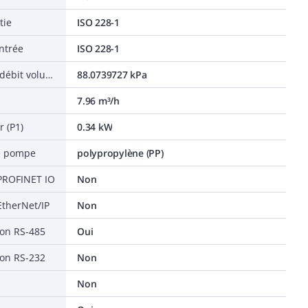
tie
ISO 228-1
ntrée
ISO 228-1
Hauteur de refoulement selon débit volumétrique (BEP)
88.0739727 kPa
7.96 m³/h
 (P1)
0.34 kW
de pompe
polypropylène (PP)
 PROFINET IO
Non
EtherNet/IP
Non
ion RS-485
Oui
ion RS-232
Non
Non