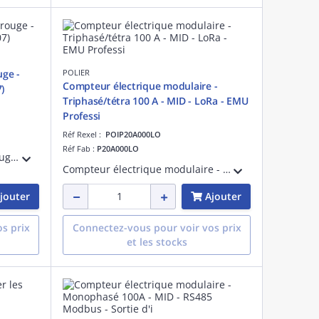
uge -
POLIER
Compteur électrique modulaire -
)
Triphasé/tétra 100 A - MID - LoRa - EMU
Professi
Réf Rexel :
POIP20A000LO
Réf Fab :
P20A000LO
Tête de lecture optique infrarouge - USB - IEC62056-21:2002 (IEC1107)
Compteur électrique modulaire - Triphasé/tétra 100 A - Certifié MID - LoRa - EMU Professional II
jouter
Ajouter
s prix
Connectez-vous pour voir vos prix
et les stocks