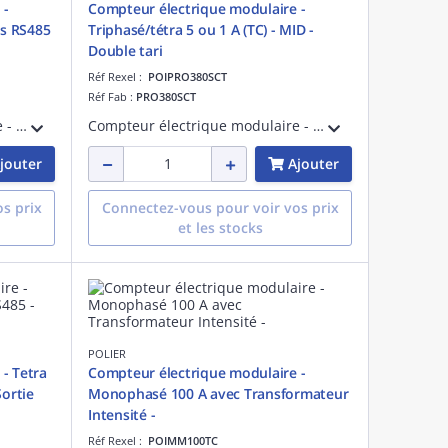
 -
Compteur électrique modulaire -
s RS485
Triphasé/tétra 5 ou 1 A (TC) - MID -
Double tari
Réf Rexel :
POIPRO380SCT
Réf Fab :
PRO380SCT
Compteur électrique modulaire - Monophasé 80 A - Certifié MID - Modbus RS485 - Sortie d'impulsion - Affichage LCD
Compteur électrique modulaire - Triphasé/tétra 5 ou 1 A (TC) - Certifié MID - Double tarif - Sortie d'impulsion - 0258
jouter
Ajouter
s prix
Connectez-vous pour voir vos prix
et les stocks
POLIER
- Tetra
Compteur électrique modulaire -
Sortie
Monophasé 100 A avec Transformateur
Intensité -
Réf Rexel :
POIMM100TC