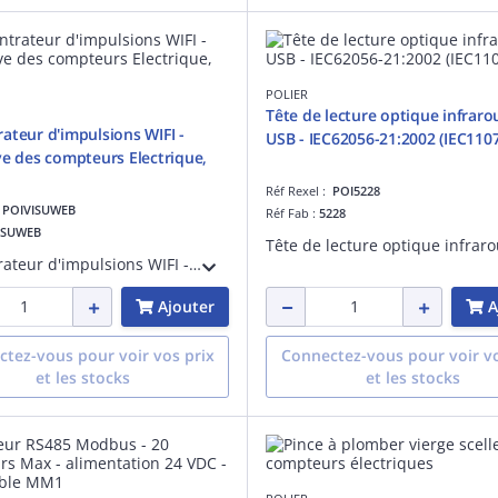
POLIER
Tête de lecture optique infraro
ateur d'impulsions WIFI -
USB - IEC62056-21:2002 (IEC1107
ve des compteurs Electrique,
Réf Rexel :
POI5228
:
POIVISUWEB
Réf Fab :
5228
ISUWEB
Concentrateur d'impulsions WIFI - Télérelève des compteurs Electrique, Gaz, Eau - compatible SUPLA - Alimentation 24V DC
Ajouter
A
tez-vous pour voir vos prix
Connectez-vous pour voir vo
et les stocks
et les stocks