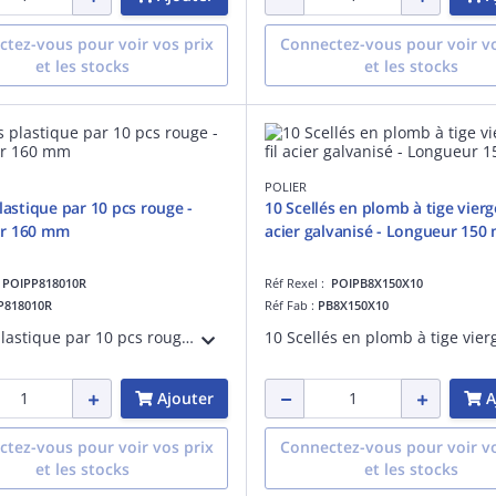
tez-vous pour voir vos prix
Connectez-vous pour voir vo
et les stocks
et les stocks
POLIER
lastique par 10 pcs rouge -
10 Scellés en plomb à tige vierge
r 160 mm
acier galvanisé - Longueur 150
:
POIPP818010R
Réf Rexel :
POIPB8X150X10
P818010R
Réf Fab :
PB8X150X10
Scellés plastique par 10 pcs rouge - Longueur 160 mm
Ajouter
A
tez-vous pour voir vos prix
Connectez-vous pour voir vo
et les stocks
et les stocks