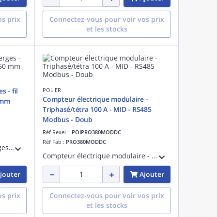
s prix
Connectez-vous pour voir vos prix
et les stocks
s - fil
POLIER
Compteur électrique modulaire -
 mm
Triphasé/tétra 100 A - MID - RS485
Modbus - Doub
Réf Rexel :
POIPRO380MODDC
Réf Fab :
PRO380MODDC
10 Scellés en plomb à tige vierges - fil acier galvanisé - Longueur 150 mm
Compteur électrique modulaire - Triphasé/tétra 100 A - Certifié MID - RS485 Modbus - Double tarif - Sortie d'impulsion - 0257
jouter
Ajouter
s prix
Connectez-vous pour voir vos prix
et les stocks