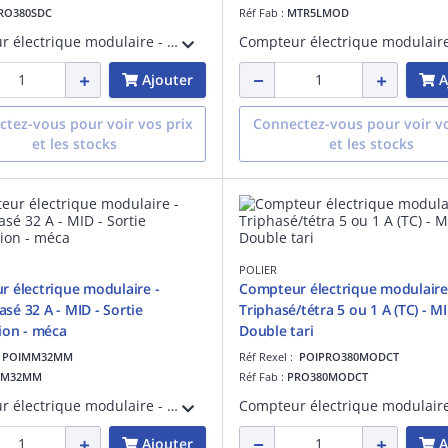
RO380SDC
Réf Fab :
MTR5LMOD
Compteur électrique modulaire - Triphasé/tétra 100 A - Certifié MID - Double tarif - Sortie d'impulsion - 0255
Ajouter
A
tez-vous pour voir vos prix
Connectez-vous pour voir vo
et les stocks
et les stocks
POLIER
 électrique modulaire -
Compteur électrique modulaire
é 32 A - MID - Sortie
Triphasé/tétra 5 ou 1 A (TC) - MI
ion - méca
Double tari
:
POIMM32MM
Réf Rexel :
POIPRO380MODCT
M32MM
Réf Fab :
PRO380MODCT
Compteur électrique modulaire - Monophasé 32 A - Certifié MID - Simple tarif - Sortie d'impulsion - Affichage mécanique
Ajouter
A