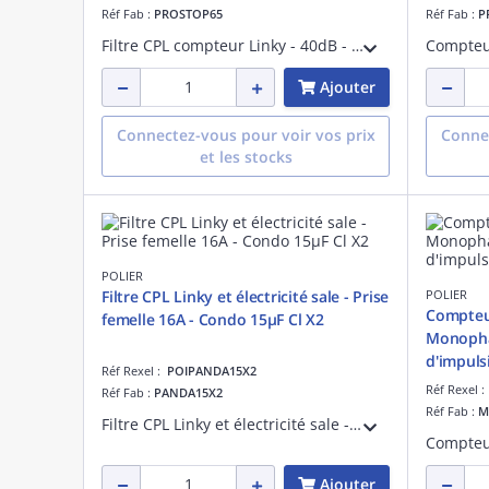
Réf Fab :
PROSTOP65
Réf Fab :
P
Filtre CPL compteur Linky - 40dB - Bande CENELEC A, B, C et D (EN50065-1) - 65 A
Ajouter
Connectez-vous pour voir vos prix
Connec
et les stocks
POLIER
Filtre CPL Linky et électricité sale - Prise
POLIER
Compteur
femelle 16A - Condo 15µF Cl X2
Monophas
d'impuls
Réf Rexel :
POIPANDA15X2
Réf Rexel 
Réf Fab :
PANDA15X2
Réf Fab :
M
Filtre CPL Linky et électricité sale - Prise femelle 16A - Condo 15µF classe X2
Ajouter