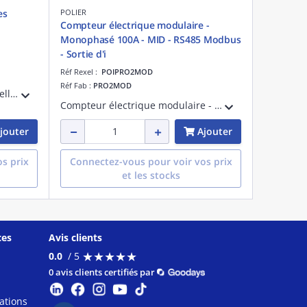
es
POLIER
Compteur électrique modulaire -
Monophasé 100A - MID - RS485 Modbus
- Sortie d'i
Réf Rexel :
POIPRO2MOD
Réf Fab :
PRO2MOD
Pince à plomber vierge pour sceller les compteurs électriques
Compteur électrique modulaire - Monophasé 100A - Certifié MID - RS485 Modbus - Sortie d'impulsion - 0287
jouter
Ajouter
s prix
Connectez-vous pour voir vos prix
et les stocks
ces
Avis clients
★
★
★
★
★
★
★
★
★
★
0.0
/ 5
0 avis clients certifiés par
ations