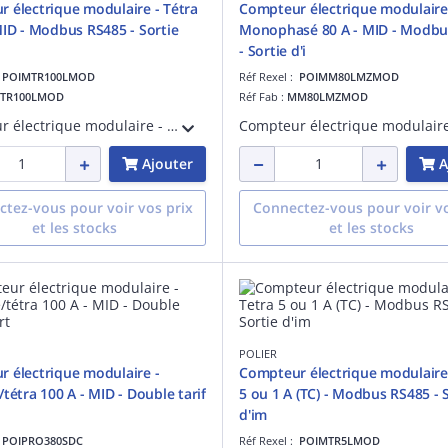
 électrique modulaire - Tétra
Compteur électrique modulaire
MID - Modbus RS485 - Sortie
Monophasé 80 A - MID - Modbu
- Sortie d'i
:
POIMTR100LMOD
Réf Rexel :
POIMM80LMZMOD
TR100LMOD
Réf Fab :
MM80LMZMOD
Compteur électrique modulaire - Tétra 100 A - Certifié MID - Simple tarif - Modbus RS485 - Sortie d'impulsion - Affichage LCD
Ajouter
A
tez-vous pour voir vos prix
Connectez-vous pour voir vo
et les stocks
et les stocks
POLIER
 électrique modulaire -
Compteur électrique modulaire 
tétra 100 A - MID - Double tarif
5 ou 1 A (TC) - Modbus RS485 - 
d'im
:
POIPRO380SDC
Réf Rexel :
POIMTR5LMOD