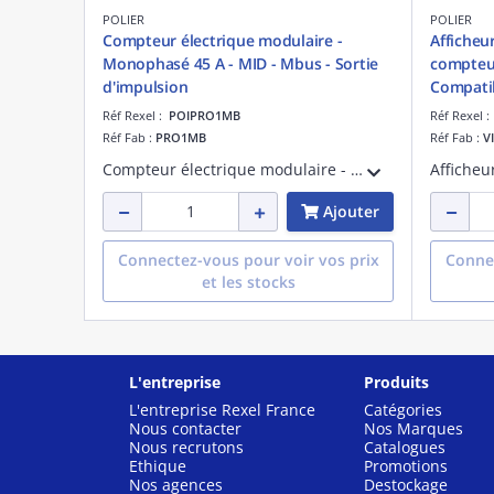
POLIER
POLIER
Compteur électrique modulaire -
Afficheu
Monophasé 45 A - MID - Mbus - Sortie
compteur
d'impulsion
Compati
Réf Rexel :
POIPRO1MB
Réf Rexel 
Réf Fab :
PRO1MB
Réf Fab :
V
Compteur électrique modulaire - Monophasé 45 A - Certifié MID - Mbus - Sortie d'impulsion - 0253
Ajouter
Connectez-vous pour voir vos prix
Connec
et les stocks
L'entreprise
Produits
L'entreprise Rexel France
Catégories
Nous contacter
Nos Marques
Nous recrutons
Catalogues
Ethique
Promotions
Nos agences
Destockage