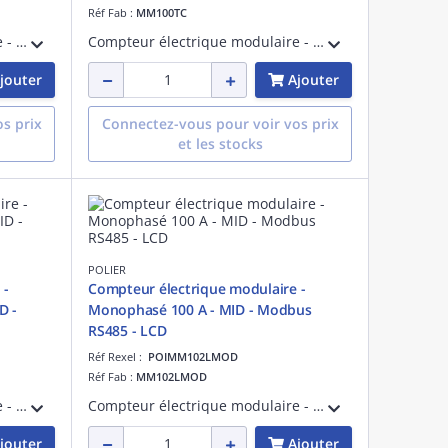
Réf Fab :
MM100TC
Compteur électrique modulaire - Tetra 5 ou 1 A (TC) - Simple tarif - Modbus RS485 - Sortie d'impulsion - Affichage LCD
Compteur électrique modulaire - Monophasé 100 A avec Transformateur d'Intensité - Simple tarif - Sortie d'impulsion - Affichage LCD
jouter
Ajouter
s prix
Connectez-vous pour voir vos prix
et les stocks
POLIER
 -
Compteur électrique modulaire -
D -
Monophasé 100 A - MID - Modbus
RS485 - LCD
Réf Rexel :
POIMM102LMOD
Réf Fab :
MM102LMOD
Compteur électrique modulaire - Triphasé/tétra 5 ou 1 A (TC) - Certifié MID - Double tarif - RS485 Modbus - Sortie d'impulsion - 0260
Compteur électrique modulaire - Monophasé 100 A - Certifié MID - Modbus RS485 - Simple tarif - Affichage LCD
jouter
Ajouter