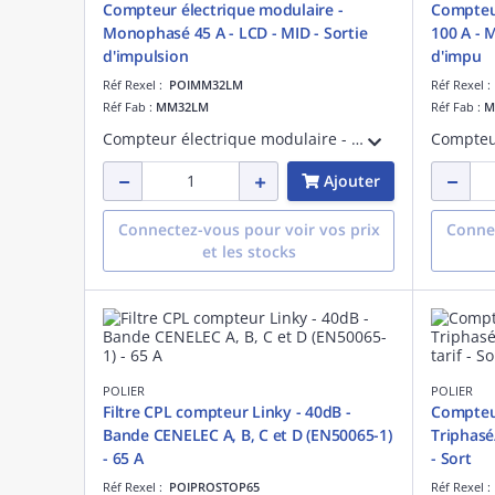
Compteur électrique modulaire -
Compteur
Monophasé 45 A - LCD - MID - Sortie
100 A - 
d'impulsion
d'impu
Réf Rexel :
POIMM32LM
Réf Rexel 
Réf Fab :
MM32LM
Réf Fab :
M
Compteur électrique modulaire - Monophasé 45 A - Simple tarif - Affichage LCD - Certifié MID - Sortie d'impulsion
Ajouter
Connectez-vous pour voir vos prix
Connec
et les stocks
POLIER
POLIER
Filtre CPL compteur Linky - 40dB -
Compteur
Bande CENELEC A, B, C et D (EN50065-1)
Triphasé/
- 65 A
- Sort
Réf Rexel :
POIPROSTOP65
Réf Rexel 