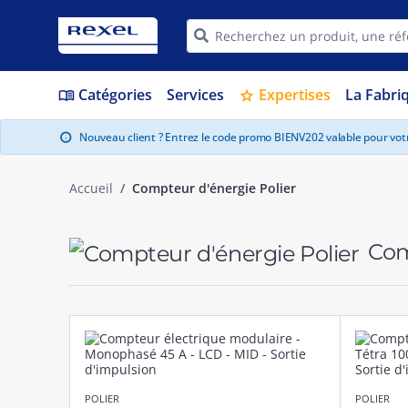
Catégories
Services
Expertises
La Fabri
menu_book
star
Nouveau client ? Entrez le code promo BIENV202 valable pour vo
info
Accueil
Compteur d'énergie Polier
Com
POLIER
POLIER