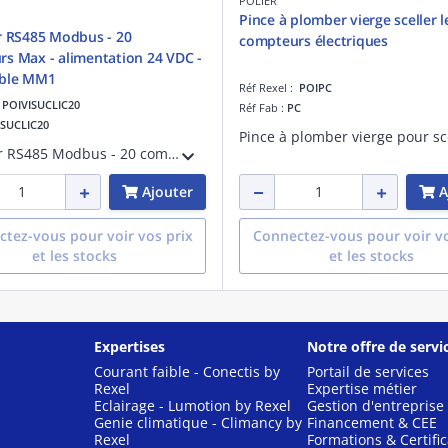
POLIER
Pince à plomber vierge sceller l
r RS485 Modbus - 20
compteurs électriques
s Max - alimentation 24 VDC -
ble MM1
Réf Rexel :
POIPC
:
POIVISUCLIC20
Réf Fab :
PC
ISUCLIC20
Afficheur RS485 Modbus - 20 compteurs Max - alimentation 24 VDC - Compatible MM102LMOD, PRO1MOD, PRO2MOD, PRO380MOD, MM80LMZMOD, MTR80LMOD, MTR100LMOD, MTR5LMOD - fichier de paramétrage
Ajouter
A
tez-vous pour voir vos prix
Connectez-vous pour voir vo
et les stocks
et les stocks
Expertises
Notre offre de servi
Courant faible - Conectis by
Portail de services
Rexel
Expertise métier
Eclairage - Lumotion by Rexel
Gestion d'entreprise
Genie climatique - Climancy by
Financement & CEE
Rexel
Formations & Certific