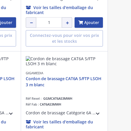
e du
Voir les tailles d'emballage du
fabricant
jouter
Ajouter
s prix
Connectez-vous pour voir vos prix
et les stocks
GIGAMEDIA
TP LSOH
Cordon de brassage CAT6A S/FTP LSOH
3 m blanc
Réf Rexel :
GGMCAT6AS3MWH
Réf Fab :
CAT6AS3MWH
Cordon de brassage Catégorie 6A S/FTP Blindé blanc RAL9010 27AWG RJ45 dorure 50 micro-pouces avec manchons non débordant, 10G 4PPOE 10m LSOH OD : 5.7mm, DELTA Certified ISO/IEC 11801, EN 50173, IEC 61156-5, ANSI/TIA-568.2-D
Cordon de brassage Catégorie 6A S/FTP Blindé blanc RAL9010 27AWG RJ45 dorure 50 micro-pouces avec manchons non débordant, 10G 4PPOE 3m LSOH OD : 5.7mm, DELTA Certified ISO/IEC 11801, EN 50173, IEC 61156-5, ANSI/TIA-568.2-D
e du
Voir les tailles d'emballage du
fabricant