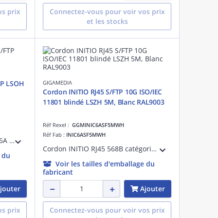
s prix
Connectez-vous pour voir vos prix
et les stocks
TP LSOH
GIGAMEDIA
Cordon INITIO RJ45 S/FTP 10G ISO/IEC
11801 blindé LSZH 5M, Blanc RAL9003
Réf Rexel :
GGMINIC6ASF5MWH
Réf Fab :
INIC6ASF5MWH
Cordon de brassage Catégorie 6A S/FTP Blindé blanc RAL9010 27AWG RJ45 dorure 50 micro-pouces avec manchons non débordant, 10G 4PPOE 15m LSOH OD : 5.7mm, DELTA Certified ISO/IEC 11801, EN 50173, IEC 61156-5, ANSI/TIA-568.2-D
Cordon INITIO RJ45 568B catégorie 6A S/FTP 10G CHANNEL ISO/IEC 11801 et ANSI/TIA-568.2-D 4X2XAWG26 (7X0,16mm) blindé LSZH 5M, surmoulé Blanc RAL9003
e du
Voir les tailles d'emballage du
fabricant
jouter
Ajouter
s prix
Connectez-vous pour voir vos prix