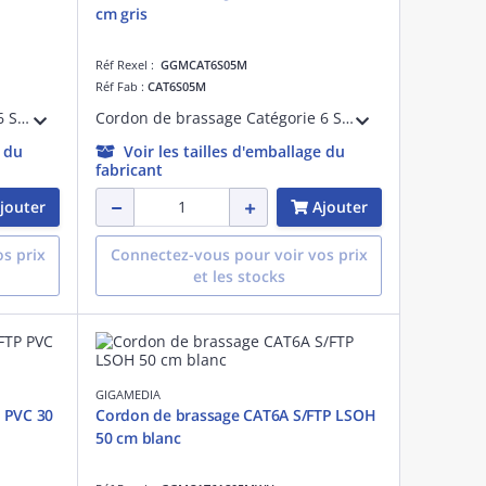
cm gris
Réf Rexel :
GGMCAT6S05M
Réf Fab :
CAT6S05M
Cordon de brassage catégorie 6 S/FTP PVC 2 mètres gris
Cordon de brassage Catégorie 6 S/FTP PVC 0,5 mètre gris
e du
Voir les tailles d'emballage du
fabricant
jouter
Ajouter
s prix
Connectez-vous pour voir vos prix
et les stocks
GIGAMEDIA
 PVC 30
Cordon de brassage CAT6A S/FTP LSOH
50 cm blanc