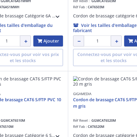
:
GGMCAT6AS1MWH
Réf Rexel :
GGMCAT6S03M
AT6AS1MWH
Réf Fab :
CAT6S03M
Cordon de brassage Catégorie 6A S/FTP Blindé blanc RAL9010 27AWG RJ45 dorure 50 micro-pouces avec manchons non débordant, 10G 4PPOE 1m LSOH OD : 5.7mm, DELTA Certified ISO/IEC 11801, EN 50173, IEC 61156-5, ANSI/TIA-568.2-D
 les tailles d'emballage du
Voir les tailles d'emballag
t
fabricant
Ajouter
A
tez-vous pour voir vos prix
Connectez-vous pour voir vo
et les stocks
et les stocks
A
GIGAMEDIA
e brassage CAT6 S/FTP PVC 10
Cordon de brassage CAT6 S/FTP
m gris
:
GGMCAT6S10M
Réf Rexel :
GGMCAT6S20M
AT6S10M
Réf Fab :
CAT6S20M
Cordon de brassage Catégorie 6 S/FTP PVC 10 mètres gris