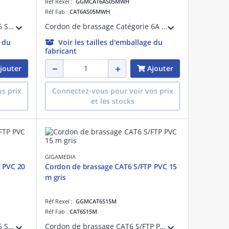
Réf Rexel :
GGMCAT6AS05MWH
Réf Fab :
CAT6AS05MWH
Cordon de brassage catégorie 6 S/FTP PVC 30 cm gris
Cordon de brassage Catégorie 6A S/FTP Blindé blanc RAL9010 27AWG RJ45 dorure 50 micro-pouces avec manchons non débordant, 10G 4PPOE 50 cm LSOH OD : 5.7mm, DELTA Certified ISO/IEC 11801, EN 50173, IEC 61156-5, ANSI/TIA-568.2-D
e du
Voir les tailles d'emballage du
fabricant
jouter
Ajouter
s prix
Connectez-vous pour voir vos prix
et les stocks
GIGAMEDIA
 PVC 20
Cordon de brassage CAT6 S/FTP PVC 15
m gris
Réf Rexel :
GGMCAT6S15M
Réf Fab :
CAT6S15M
Cordon de brassage catégorie 6 S/FTP PVC 20 mètres gris
Cordon de brassage CAT6 S/FTP PVC 15 mètres gris