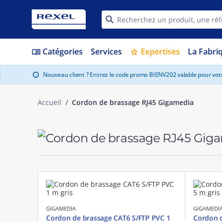
Catégories
Services
Expertises
La Fabri
menu_book
star
Nouveau client ? Entrez le code promo BIENV202 valable pour vo
info
Accueil
Cordon de brassage RJ45 Gigamedia
GIGAMEDIA
GIGAMEDI
Cordon de brassage CAT6 S/FTP PVC 1
Cordon d