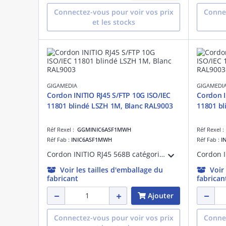
Connectez-vous pour voir vos prix
Connec
et les stocks
GIGAMEDIA
GIGAMEDI
Cordon INITIO RJ45 S/FTP 10G ISO/IEC
Cordon I
11801 blindé LSZH 1M, Blanc RAL9003
11
Réf Rexel :
GGMINIC6ASF1MWH
Réf Rexel 
Réf Fab :
INIC6ASF1MWH
Réf Fab :
I
Cordon INITIO RJ45 568B catégorie 6A S/FTP 10G CHANNEL ISO/IEC 11801 et ANSI/TIA-568.2-D 4X2XAWG26 (7X0,16mm) blindé LSZH 1M, surmoulé Blanc RAL9003
Voir les tailles d'emballage du
Voir
fabricant
fabrican
Ajouter
Connectez-vous pour voir vos prix
Connec