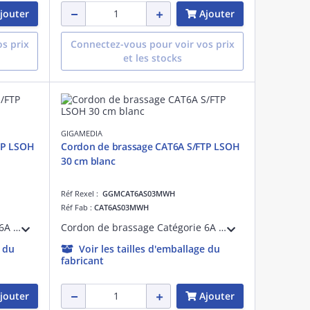
jouter
Ajouter
s prix
Connectez-vous pour voir vos prix
et les stocks
GIGAMEDIA
TP LSOH
Cordon de brassage CAT6A S/FTP LSOH
30 cm blanc
Réf Rexel :
GGMCAT6AS03MWH
Réf Fab :
CAT6AS03MWH
Cordon de brassage Catégorie 6A S/FTP Blindé blanc RAL9010 27AWG RJ45 dorure 50 micro-pouces avec manchons non débordant, 10G 4PPOE 20m LSOH OD : 5.7mm, DELTA Certified ISO/IEC 11801, EN 50173, IEC 61156-5, ANSI/TIA-568.2-D
Cordon de brassage Catégorie 6A S/FTP Blindé blanc RAL9010 27AWG RJ45 dorure 50 micro-pouces avec manchons non débordant, 10G 4PPOE 30cm LSOH OD : 5.7mm, DELTA Certified ISO/IEC 11801, EN 50173, IEC 61156-5, ANSI/TIA-568.2-D
e du
Voir les tailles d'emballage du
fabricant
jouter
Ajouter