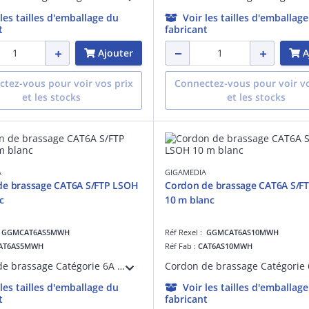
 les tailles d'emballage du
Voir les tailles d'emballag
t
fabricant
Ajouter
A
tez-vous pour voir vos prix
Connectez-vous pour voir vo
et les stocks
et les stocks
A
GIGAMEDIA
de brassage CAT6A S/FTP LSOH
Cordon de brassage CAT6A S/F
c
10 m blanc
:
GGMCAT6AS5MWH
Réf Rexel :
GGMCAT6AS10MWH
AT6AS5MWH
Réf Fab :
CAT6AS10MWH
Cordon de brassage Catégorie 6A S/FTP Blindé blanc RAL9010 27AWG RJ45 dorure 50 micro-pouces avec manchons non débordant, 10G 4PPOE 5m LSOH OD : 5.7mm, DELTA Certified ISO/IEC 11801, EN 50173, IEC 61156-5, ANSI/TIA-568.2-D
 les tailles d'emballage du
Voir les tailles d'emballag
t
fabricant