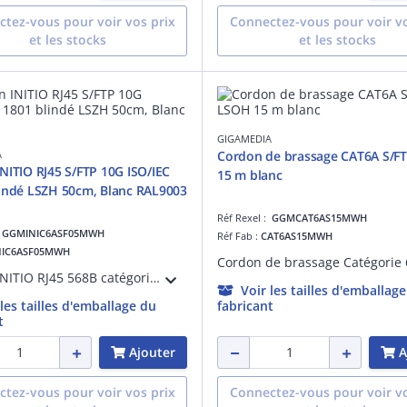
tez-vous pour voir vos prix
Connectez-vous pour voir vo
et les stocks
et les stocks
GIGAMEDIA
A
Cordon de brassage CAT6A S/F
NITIO RJ45 S/FTP 10G ISO/IEC
15 m blanc
801 blindé LSZH 50cm, Blanc RAL9003
Réf Rexel :
GGMCAT6AS15MWH
:
GGMINIC6ASF05MWH
Réf Fab :
CAT6AS15MWH
NIC6ASF05MWH
Cordon INITIO RJ45 568B catégorie 6A S/FTP 10G CHANNEL ISO/IEC 11801 et ANSI/TIA-568.2-D 4X2XAWG26 (7X0,16mm) blindé LSZH 50cm, surmoulé Blanc RAL9003
Voir les tailles d'emballag
 les tailles d'emballage du
fabricant
t
Ajouter
A
tez-vous pour voir vos prix
Connectez-vous pour voir vo