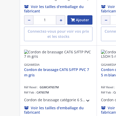
Voir les tailles d'emballage du
Voir
fabricant
fabrican
Ajouter
Connectez-vous pour voir vos prix
Connec
et les stocks
GIGAMEDIA
GIGAMEDI
Cordon de brassage CAT6 S/FTP PVC 7
Cordon 
m gris
5 m blan
Réf Rexel :
GGMCAT6S7M
Réf Rexel 
Réf Fab :
CAT6S7M
Réf Fab :
C
Cordon de brassage catégorie 6 S/FTP PVC 7 mètres gris
Voir les tailles d'emballage du
Voir
fabricant
fabrican