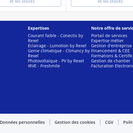
et les stocks
et les stocks
Expertises
Notre offre de servi
Courant faible - Conectis by
Portail de services
Rexel
Expertise métier
Eclairage - Lumotion by Rexel
Gestion d'entreprise
Genie climatique - Climancy by
Financement & CEE
Rexel
Formations & Certific
Photovoltaïque - PV by Rexel
Gestion de chantier
IRVE - Freshmile
Facturation Electron
Données personnelles
Gestion des cookies
CGV
Poli