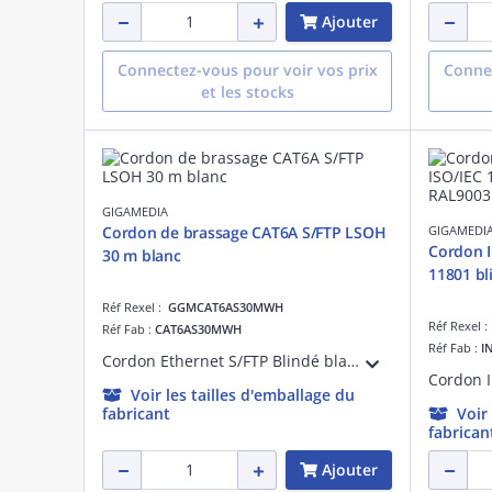
Ajouter
Connectez-vous pour voir vos prix
Connec
et les stocks
GIGAMEDIA
Cordon de brassage CAT6A S/FTP LSOH
GIGAMEDI
Cordon I
30 m blanc
11
Réf Rexel :
GGMCAT6AS30MWH
Réf Rexel 
Réf Fab :
CAT6AS30MWH
Réf Fab :
I
Cordon Ethernet S/FTP Blindé blanc RAL9010 27AWG RJ45 dorure 50 micro-pouces avec manchons non débordant, 10G 4PPOE 30m LSOH OD : 5.7mm, DELTA Certified ISO/IEC 11801, EN 50173, IEC 61156-5, ANSI/TIA-568.2-D
Voir les tailles d'emballage du
fabricant
Voir
fabrican
Ajouter