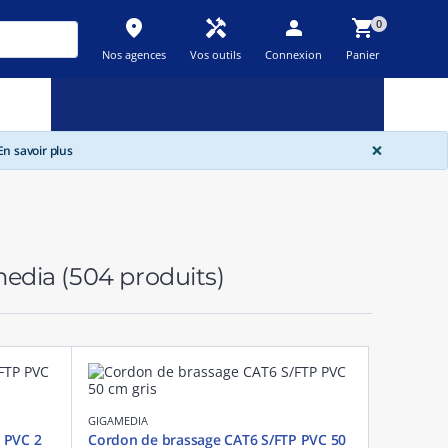
place
handyman
person
shopping_cart
0
Nos agences
Vos outils
Connexion
Panier
Nouveau
Promos
Destockage
feedback
local_offer
new_releases
GLOBA
×
n savoir plus
media
(504 produits)
GIGAMEDIA
 PVC 2
Cordon de brassage CAT6 S/FTP PVC 50