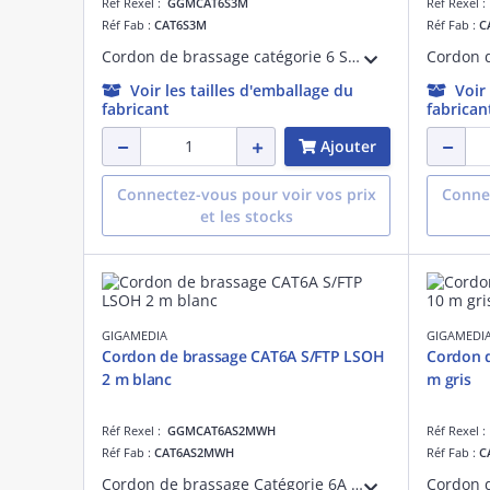
Réf Rexel :
GGMCAT6S3M
Réf Rexel 
Réf Fab :
CAT6S3M
Réf Fab :
C
Cordon de brassage catégorie 6 S/FTP PVC 3 mètres gris
Voir les tailles d'emballage du
Voir
fabricant
fabrican
Ajouter
Connectez-vous pour voir vos prix
Connec
et les stocks
GIGAMEDIA
GIGAMEDI
Cordon de brassage CAT6A S/FTP LSOH
Cordon d
2 m blanc
m gris
Réf Rexel :
GGMCAT6AS2MWH
Réf Rexel 
Réf Fab :
CAT6AS2MWH
Réf Fab :
C
Cordon de brassage Catégorie 6A S/FTP Blindé blanc RAL9010 27AWG RJ45 dorure 50 micro-pouces avec manchons non débordant, 10G 4PPOE 2m LSOH OD : 5.7mm, DELTA Certified ISO/IEC 11801, EN 50173, IEC 61156-5, ANSI/TIA-568.2-D