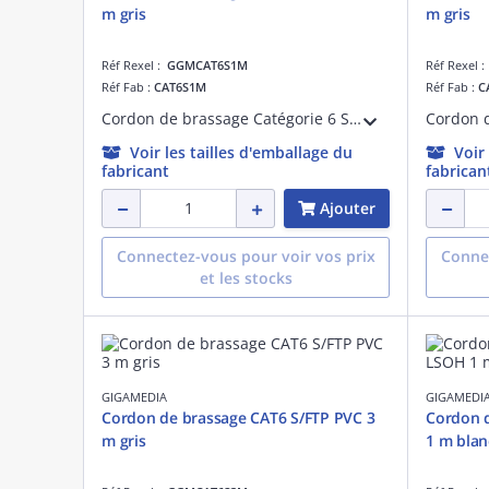
m gris
m gris
Réf Rexel :
GGMCAT6S1M
Réf Rexel 
Réf Fab :
CAT6S1M
Réf Fab :
C
Cordon de brassage Catégorie 6 S/FTP PVC 1 mètre gris
Voir les tailles d'emballage du
Voir
fabricant
fabrican
Ajouter
Connectez-vous pour voir vos prix
Connec
et les stocks
GIGAMEDIA
GIGAMEDI
Cordon de brassage CAT6 S/FTP PVC 3
Cordon 
m gris
1 m blan