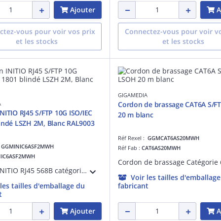
Ajouter
A
tez-vous pour voir vos prix
Connectez-vous pour voir vo
et les stocks
et les stocks
GIGAMEDIA
A
Cordon de brassage CAT6A S/F
NITIO RJ45 S/FTP 10G ISO/IEC
20 m blanc
801 blindé LSZH 2M, Blanc RAL9003
Réf Rexel :
GGMCAT6AS20MWH
:
GGMINIC6ASF2MWH
Réf Fab :
CAT6AS20MWH
NIC6ASF2MWH
Cordon INITIO RJ45 568B catégorie 6A S/FTP 10G CHANNEL ISO/IEC 11801 et ANSI/TIA-568.2-D 4X2XAWG26 (7X0,16mm) blindé LSZH 2M, surmoulé Blanc RAL9003
Voir les tailles d'emballag
 les tailles d'emballage du
fabricant
t
Ajouter
A