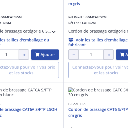
m gris
:
GGMCAT6S5M
Réf Rexel :
GGMCAT6S2M
AT6S5M
Réf Fab :
CAT6S2M
Cordon de brassage catégorie 6 S/FTP PVC 5 mètres gris
 les tailles d'emballage du
Voir les tailles d'emballag
t
fabricant
Ajouter
A
tez-vous pour voir vos prix
Connectez-vous pour voir vo
et les stocks
et les stocks
A
GIGAMEDIA
de brassage CAT6A S/FTP LSOH
Cordon de brassage CAT6 S/FTP
c
cm gris