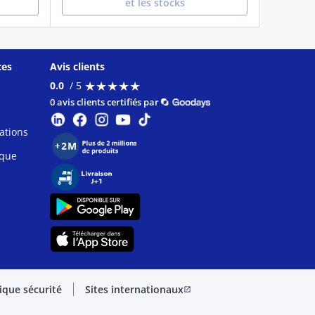
et les stocks
ces
Avis clients
★
★
★
★
★
★
★
★
★
★
0.0
/ 5
0 avis clients certifiés par
ations
ique
tique sécurité
Sites internationaux
open_in_new