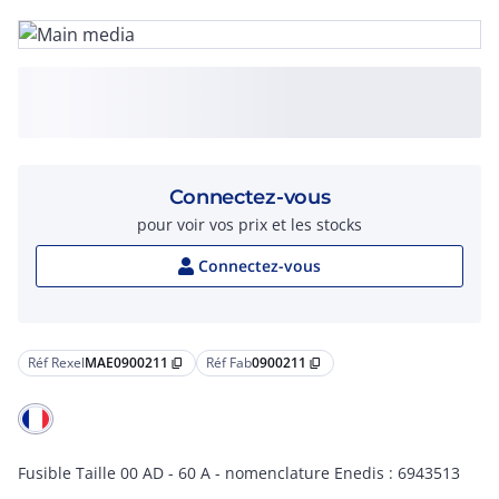
Connectez-vous
pour voir vos prix et les stocks
Connectez-vous
Réf Rexel
MAE0900211
Réf Fab
0900211
content_copy
content_copy
Fusible Taille 00 AD - 60 A - nomenclature Enedis : 6943513