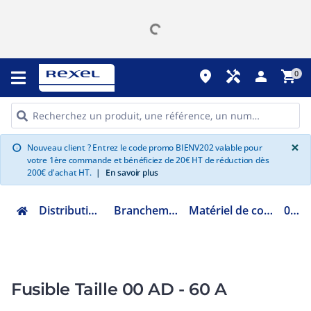
place
handyman
person
shopping_cart
0
G
×
Nouveau client ? Entrez le code promo BIENV202 valable pour
info
votre 1ère commande et bénéficiez de 20€ HT de réduction dès
200€ d'achat HT.
|
En savoir plus
Distribution et gestion de l'énergie
Branchement au réseau électrique
Matériel de colonne montante et horizontale
0900211
Fusible Taille 00 AD - 60 A