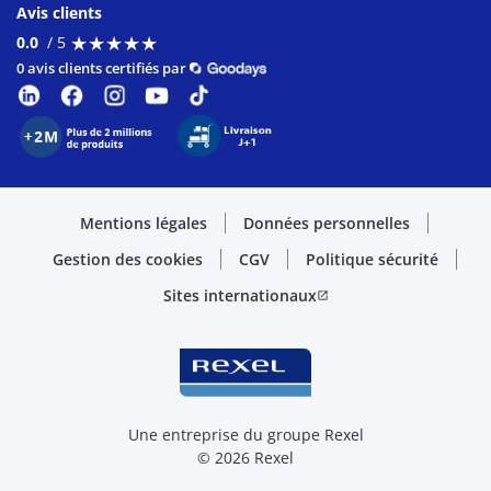
Avis clients
★
★
★
★
★
★
★
★
★
★
0.0
/ 5
0 avis clients certifiés par
Mentions légales
Données personnelles
Gestion des cookies
CGV
Politique sécurité
Sites internationaux
open_in_new
Une entreprise du groupe Rexel
© 2026 Rexel