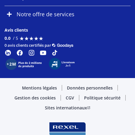
Notre offre de services
Avis clients
★
★
★
★
★
★
★
★
★
★
0.0
/ 5
0 avis clients certifiés par
Mentions légales
Données personnelles
Gestion des cookies
CGV
Politique sécurité
Sites internationaux
open_in_new