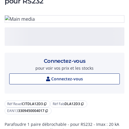
pour RS232
Connectez-vous
pour voir vos prix et les stocks
Connectez-vous
Réf Rexel
CITDLA12D3
Réf Fab
DLA12D3
content_copy
content_copy
EAN13
3309450004017
content_copy
Parafoudre 1 paire débrochable - pour RS232 - Imax : 20 kA