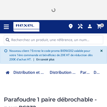
place
handyman
person
shopping_cart
0
G
×
Nouveau client ? Entrez le code promo BIENV202 valable pour
info
votre 1ère commande et bénéficiez de 20€ HT de réduction dès
200€ d'achat HT.
|
En savoir plus
Distribution et gestion de l'énergie
Distribution et protection AC
Parafoudre
DLA12D3
Parafoudre 1 paire débrochable -