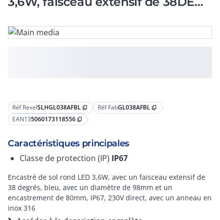
3,6W, faisceau extensif de 38DEG,
bleu, IP67, 23
Réf Rexel
SLHGL038AFBL
Réf Fab
GL038AFBL
content_copy
content_copy
EAN13
5060173118556
content_copy
Caractéristiques principales
Classe de protection (IP)
IP67
Encastré de sol rond LED 3,6W, avec un faisceau extensif de
38 degrés, bleu, avec un diamètre de 98mm et un
encastrement de 80mm, IP67, 230V direct, avec un anneau en
inox 316