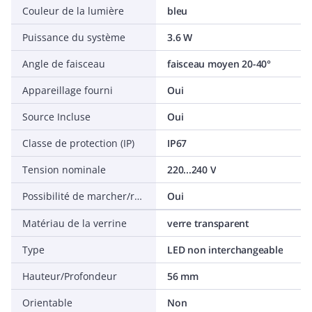
Couleur de la lumière
bleu
Puissance du système
3.6 W
Angle de faisceau
faisceau moyen 20-40°
Appareillage fourni
Oui
Source Incluse
Oui
Classe de protection (IP)
IP67
Tension nominale
220...240 V
Possibilité de marcher/rouler dessus
Oui
Matériau de la verrine
verre transparent
Type
LED non interchangeable
Hauteur/Profondeur
56 mm
Orientable
Non