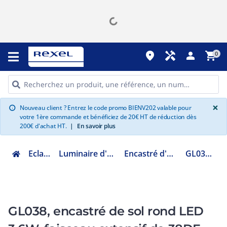
place
handyman
person
shopping_cart
0
G
×
Nouveau client ? Entrez le code promo BIENV202 valable pour
info
votre 1ère commande et bénéficiez de 20€ HT de réduction dès
200€ d'achat HT.
|
En savoir plus
Eclairage
Luminaire d'extérieur
Encastré d'extérieur
GL038AFBL
GL038, encastré de sol rond LED