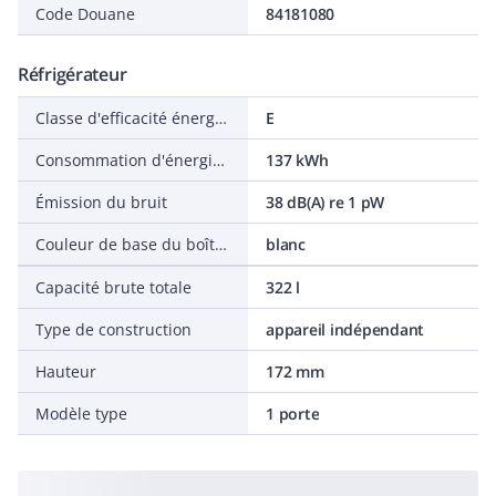
Code Douane
84181080
Réfrigérateur
Classe d'efficacité énergétique (2017/1369 / EU)
E
Consommation d'énergie annuelle moyenne
137 kWh
Émission du bruit
38 dB(A) re 1 pW
Couleur de base du boîtier
blanc
Capacité brute totale
322 l
Type de construction
appareil indépendant
Hauteur
172 mm
Modèle type
1 porte