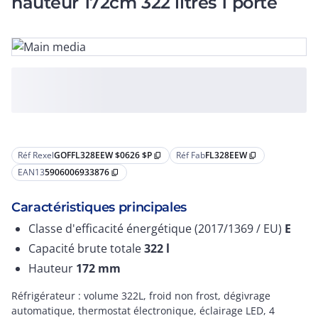
hauteur 172cm 322 litres 1 porte
Réf Rexel
GOFFL328EEW $0626 $P
Réf Fab
FL328EEW
content_copy
content_copy
EAN13
5906006933876
content_copy
Caractéristiques principales
Classe d'efficacité énergétique (2017/1369 / EU)
E
Capacité brute totale
322
l
Hauteur
172
mm
Réfrigérateur : volume 322L, froid non frost, dégivrage
automatique, thermostat électronique, éclairage LED, 4