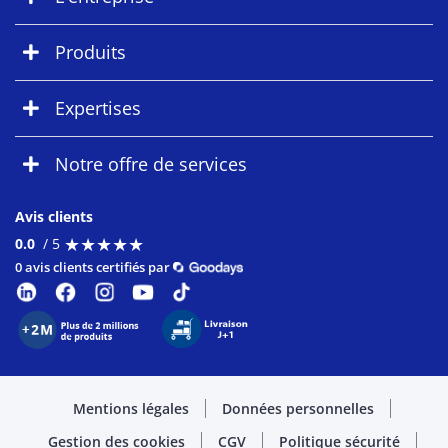
Produits
Expertises
Notre offre de services
Avis clients
★
★
★
★
★
★
★
★
★
★
0.0
/ 5
0 avis clients certifiés par
Mentions légales
Données personnelles
Gestion des cookies
CGV
Politique sécurité