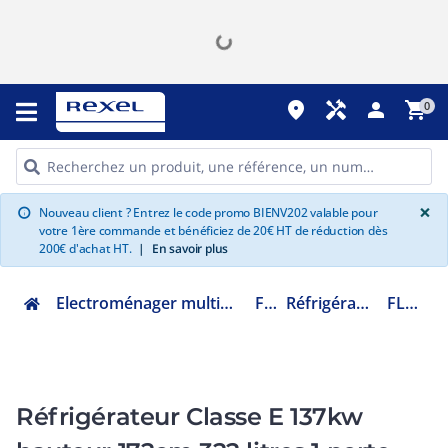
place
handyman
person
shopping_cart
0
G
×
Nouveau client ? Entrez le code promo BIENV202 valable pour
info
votre 1ère commande et bénéficiez de 20€ HT de réduction dès
200€ d'achat HT.
|
En savoir plus
Electroménager multimédia et informatique
Froid
Réfrigérateur 1 porte
FL328EEW
Réfrigérateur Classe E 137kw