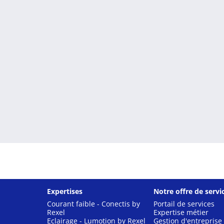
Expertises
Notre offre de servi
Courant faible - Conectis by
Portail de services
Rexel
Expertise métier
Eclairage - Lumotion by Rexel
Gestion d'entreprise