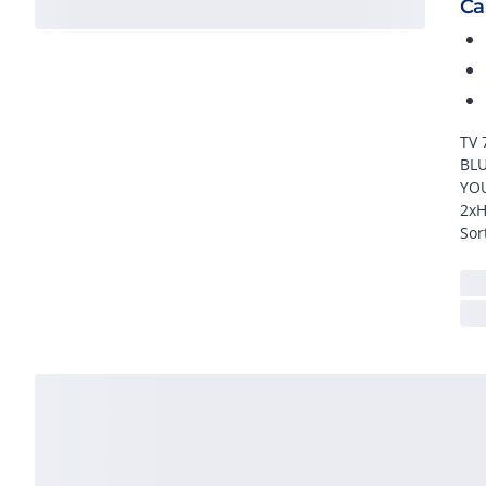
Ca
TV 
BLU
YOU
2xH
Sor