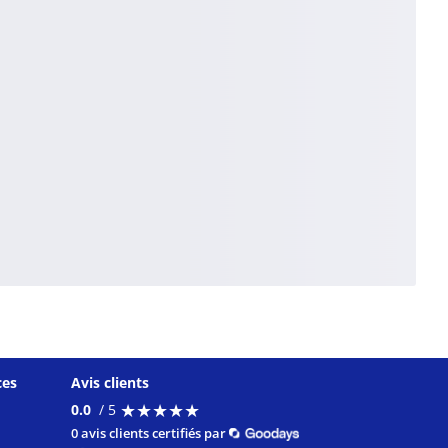
ces
Avis clients
★
★
★
★
★
★
★
★
★
★
0.0
/ 5
0 avis clients certifiés par