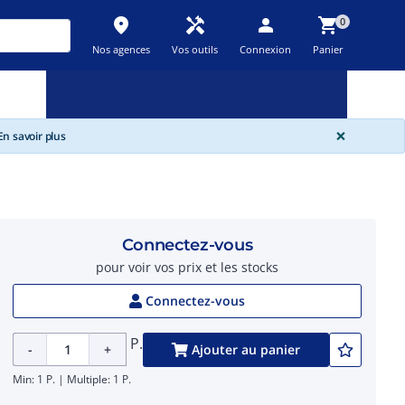
place
handyman
person
shopping_cart
0
Nos agences
Vos outils
Connexion
Panier
Nouveau
Promos
Destockage
feedback
local_offer
new_releases
GLOBA
×
n savoir plus
Connectez-vous
pour voir vos prix et les stocks
Connectez-vous
P.
-
+
Ajouter au panier
Min: 1 P. | Multiple: 1 P.