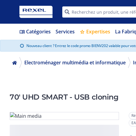
Catégories
Services
Expertises
La Fabri
menu_book
star
Nouveau client ? Entrez le code promo BIENV202 valable pour vo
info
Electroménager multimédia et informatique
I
70' UHD SMART - USB cloning
Ré
EA