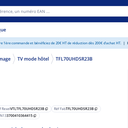
que
tre 1ère commande et bénéficiez de 20€ HT de réduction dès 200€ d'achat HT.
|
E
mage
TV mode hôtel
TFL70UHDSR23B
f Rexel
VTLTFL70UHDSR23B
Réf Fab
TFL70UHDSR23B
content_copy
content_copy
N13
3700410364415
content_copy