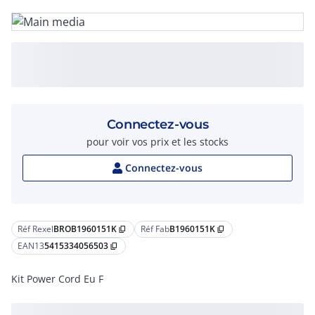
Connectez-vous
pour voir vos prix et les stocks
Connectez-vous
Réf Rexel
BROB1960151K
Réf Fab
B1960151K
content_copy
content_copy
EAN13
5415334056503
content_copy
Kit Power Cord Eu F