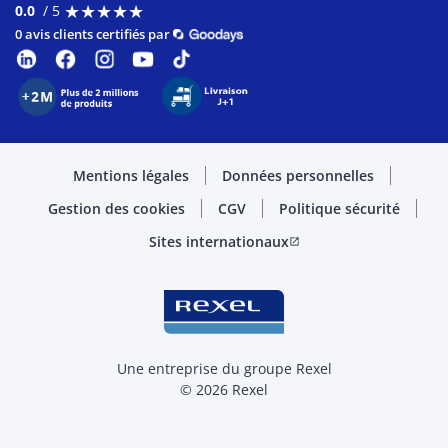
★
★
★
★
★
★
★
★
★
★
0.0
/ 5
0 avis clients certifiés par
Mentions légales
Données personnelles
Gestion des cookies
CGV
Politique sécurité
Sites internationaux
open_in_new
Une entreprise du groupe Rexel
© 2026 Rexel