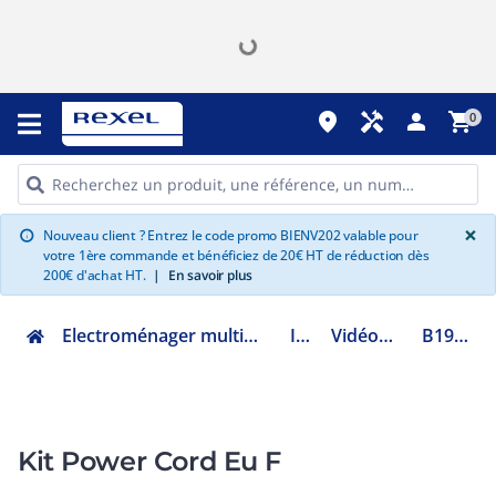
place
handyman
person
shopping_cart
0
G
×
Nouveau client ? Entrez le code promo BIENV202 valable pour
info
votre 1ère commande et bénéficiez de 20€ HT de réduction dès
200€ d'achat HT.
|
En savoir plus
Electroménager multimédia et informatique
Image
Vidéoprojecteur
B1960151K
Kit Power Cord Eu F