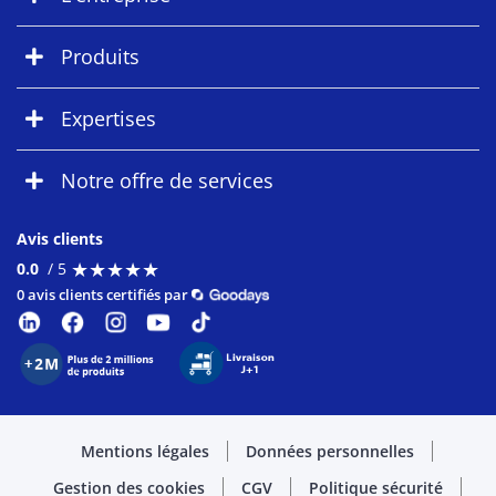
Produits
Expertises
Notre offre de services
Avis clients
★
★
★
★
★
★
★
★
★
★
0.0
/ 5
0 avis clients certifiés par
Mentions légales
Données personnelles
Gestion des cookies
CGV
Politique sécurité