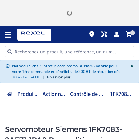
place
handyman
person
shopping_cart
0
G
×
Nouveau client ? Entrez le code promo BIENV202 valable pour
info
votre 1ère commande et bénéficiez de 20€ HT de réduction dès
200€ d'achat HT.
|
En savoir plus
Produits Industriels
Actionneur électrique
Contrôle de mouvement motion
1FK7083-2AF71-1PA0
Servomoteur Siemens 1FK7083-