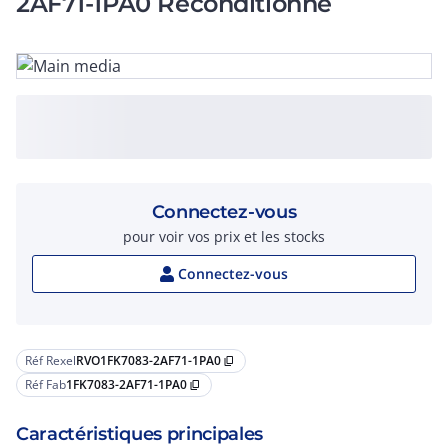
2AF71-1PA0 Reconditionné
Connectez-vous
pour voir vos prix et les stocks
Connectez-vous
Réf Rexel
RVO1FK7083-2AF71-1PA0
content_copy
Réf Fab
1FK7083-2AF71-1PA0
content_copy
Caractéristiques principales