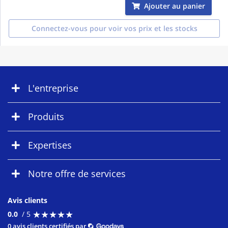
Ajouter au panier
Connectez-vous pour voir vos prix et les stocks
L'entreprise
Produits
Expertises
Notre offre de services
Avis clients
★
★
★
★
★
★
★
★
★
★
0.0
/ 5
0 avis clients certifiés par