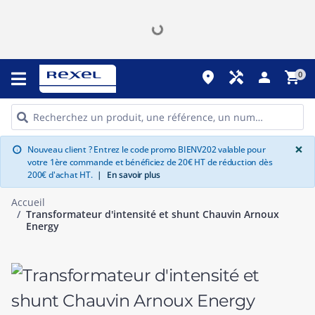
place
handyman
person
shopping_cart
0
G
×
Nouveau client ? Entrez le code promo BIENV202 valable pour
info
votre 1ère commande et bénéficiez de 20€ HT de réduction dès
200€ d'achat HT.
|
En savoir plus
Accueil
Transformateur d'intensité et shunt Chauvin Arnoux
Energy