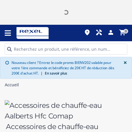
place
handyman
person
shopping_cart
0
G
×
Nouveau client ? Entrez le code promo BIENV202 valable pour
info
votre 1ère commande et bénéficiez de 20€ HT de réduction dès
200€ d'achat HT.
|
En savoir plus
Accueil
Accessoires de chauffe-eau