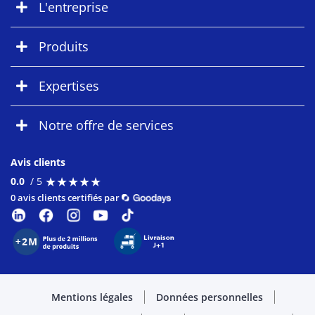
L'entreprise
Produits
Expertises
Notre offre de services
Avis clients
★
★
★
★
★
★
★
★
★
★
0.0
/ 5
0 avis clients certifiés par
Mentions légales
Données personnelles