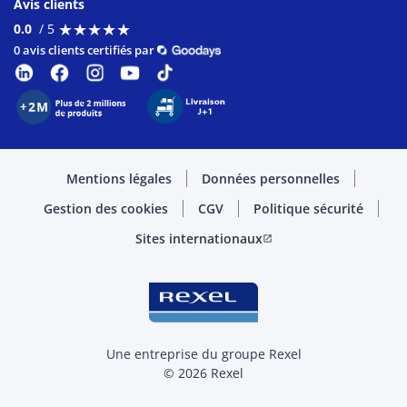
Avis clients
★
★
★
★
★
★
★
★
★
★
0.0
/ 5
0 avis clients certifiés par
Mentions légales
Données personnelles
Gestion des cookies
CGV
Politique sécurité
Sites internationaux
open_in_new
Une entreprise du groupe Rexel
© 2026 Rexel