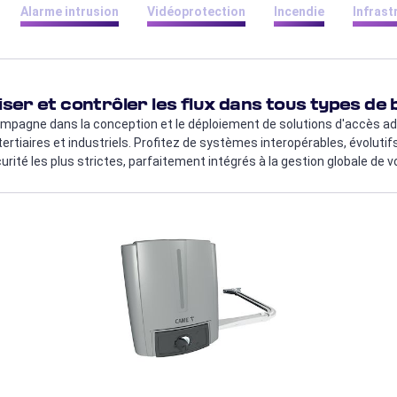
Alarme intrusion
Vidéoprotection
Incendie
Infrast
riser et contrôler les flux dans tous types de
pagne dans la conception et le déploiement de solutions d'accès a
tertiaires et industriels. Profitez de systèmes interopérables, évoluti
rité les plus strictes, parfaitement intégrés à la gestion globale de 