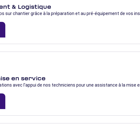
nt & Logistique
s sur chantier grâce à la préparation et au pré-équipement de vos in
d
ise en service
ations avec l'appui de nos techniciens pour une assistance à la mise e
d