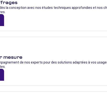
ffrages
dès la conception avec nos études techniques approfondies et nos chi
res.
d
ur mesure
mpagnement de nos experts pour des solutions adaptées à vos usages
tes.
d