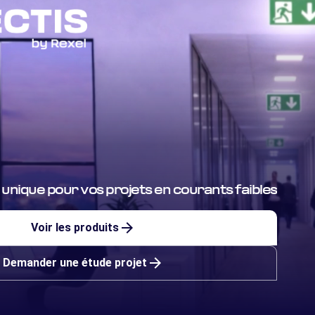
unique pour vos projets en courants faibles
arrow_forward
Voir les produits
arrow_forward
Demander une étude projet