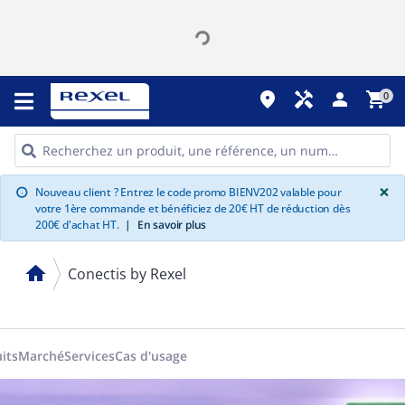
place
handyman
person
shopping_cart
0
G
×
Nouveau client ? Entrez le code promo BIENV202 valable pour
info
votre 1ère commande et bénéficiez de 20€ HT de réduction dès
200€ d'achat HT.
|
En savoir plus
home
Conectis by Rexel
its
Marché
Services
Cas d'usage