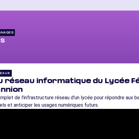
GNAGES
es
SEAUX
u réseau informatique du Lycée Fé
annion
plet de l'infrastructure réseau d'un lycée pour répondre aux b
ls et anticiper les usages numériques futurs.