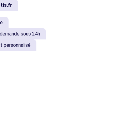
is.fr
ée
a demande sous 24h
 personnalisé