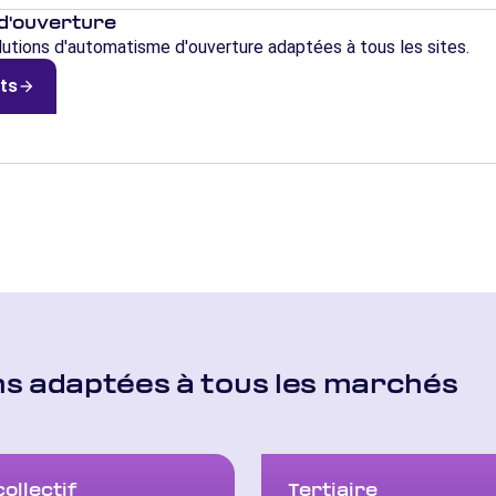
d'ouverture
utions d'automatisme d'ouverture adaptées à tous les sites.
its
arrow_forward
ns adaptées à tous les marchés
collectif
Tertiaire