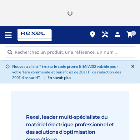
place
handyman
person
shopping_cart
0
G
×
Nouveau client ? Entrez le code promo BIENV202 valable pour
info
votre 1ère commande et bénéficiez de 20€ HT de réduction dès
200€ d'achat HT.
|
En savoir plus
Rexel, leader multi-spécialiste du
matériel électrique professionnel et
des solutions d'optimisation
énergétique