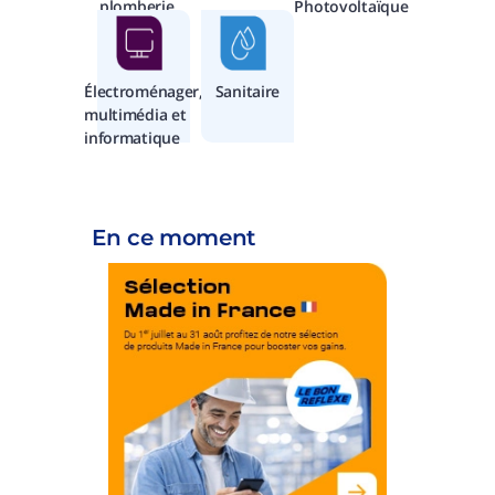
plomberie
Photovoltaïque
Électroménager,
Sanitaire
multimédia et
informatique
En ce moment