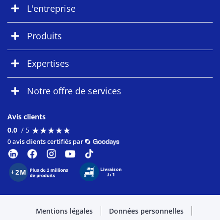
L'entreprise
Produits
Expertises
Notre offre de services
Avis clients
★
★
★
★
★
★
★
★
★
★
0.0
/ 5
0 avis clients certifiés par
Mentions légales
Données personnelles