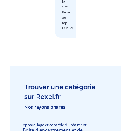
le
site
Rexel
au
top
Oualid
Trouver une catégorie
sur Rexel.fr
Nos rayons phares
Appareillage et contrôle du bâtiment
|
Boite d'encastrement et de