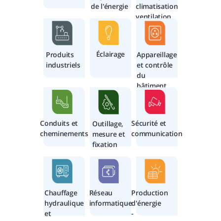
de l'énergie
climatisation
ventilation
Éclairage
Produits
Appareillage
industriels
et contrôle
du
bâtiment
Conduits et
Sécurité et
Outillage,
cheminements
communication
mesure et
fixation
Chauffage
Réseau
Production
hydraulique
informatique
d'énergie
et
-