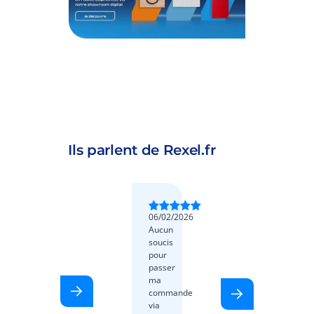
Ils parlent de Rexel.fr
06/02/2026
Aucun
soucis
pour
passer
ma
commande
via