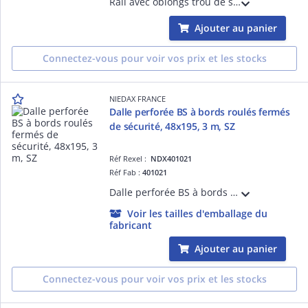
Rail avec oblongs trou de serrure R21S pour chemins de câbles fils Cablofil - pour fixation plafond de charges lourdes en balancelle ou pendard - épaisseur 1,5mm et longueur 3m - finition GS
Ajouter au panier
Connectez-vous pour voir vos prix et les stocks
NIEDAX FRANCE
Dalle perforée BS à bords roulés fermés
de sécurité, 48x195, 3 m, SZ
Réf Rexel :
NDX401021
Réf Fab :
401021
Dalle perforée BS à bords roulés fermés de sécurité, hauteur 48 mm, largeur 195 mm, perforations oblongs 7x25 mm, longueur 3 m, finition SZ.
Voir les tailles d'emballage du
fabricant
Ajouter au panier
Connectez-vous pour voir vos prix et les stocks