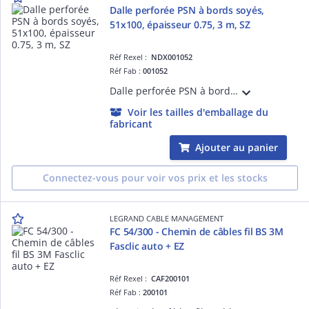
Dalle perforée PSN à bords soyés,
51x100, épaisseur 0.75, 3 m, SZ
Réf Rexel :
NDX001052
Réf Fab :
001052
Dalle perforée PSN à bords soyés non coupants, hauteur 51 mm, largeur 100 mm, épaisseur 0.75 mm, perforations 7x25 et perforations n pour le passage des câbles. Longueur 3 m, finition SZ
Voir les tailles d'emballage du
fabricant
Ajouter au panier
Connectez-vous pour voir vos prix et les stocks
LEGRAND CABLE MANAGEMENT
FC 54/300 - Chemin de câbles fil BS 3M
Fasclic auto + EZ
Réf Rexel :
CAF200101
Réf Fab :
200101