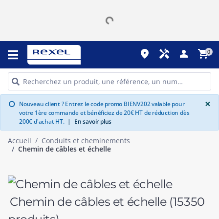
place
handyman
person
shopping_cart
0
G
×
Nouveau client ? Entrez le code promo BIENV202 valable pour
info
votre 1ère commande et bénéficiez de 20€ HT de réduction dès
200€ d'achat HT.
|
En savoir plus
Accueil
Conduits et cheminements
Chemin de câbles et échelle
Chemin de câbles et échelle
(15350