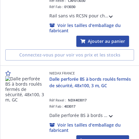
Réf Rexel :
CAF013030
Réf Fab :
013030
Rail sans vis RCSN pour chemins de câbles fils Cablofil et ZF31 - pour fixation murale sur chant ou remontée verticale, fixation plafond et pose au sol - charge 1000daN et longueur 3000mm - finition GS
Voir les tailles d'emballage du
fabricant
Ajouter au panier
Connectez-vous pour voir vos prix et les stocks
NIEDAX FRANCE
Dalle perforée BS à bords roulés fermés
de sécurité, 48x100, 3 m, GC
Réf Rexel :
NDX403017
Réf Fab :
403017
Dalle perforée BS à bords roulés fermés de sécurité, hauteur 48 mm, largeur 100 mm, perforations oblongs 7x25 mm, longueur 3 m, finition GC.
Voir les tailles d'emballage du
fabricant