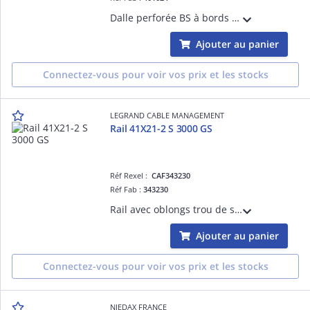
Dalle perforée BS à bords roulés fermés de sécurité, hauteur 48 mm, largeur 316 mm, perforations oblongs 7x25 mm, longueur 3 m, finition SZ.
Ajouter au panier
Connectez-vous pour voir vos prix et les stocks
LEGRAND CABLE MANAGEMENT
Rail 41X21-2 S 3000 GS
Réf Rexel :
CAF343230
Réf Fab :
343230
Rail avec oblongs trou de serrure R21S pour chemins de câbles fils Cablofil - pour fixation plafond de charges lourdes en balancelle ou pendard - épaisseur 2mm et longueur 3m - finition GS
Ajouter au panier
Connectez-vous pour voir vos prix et les stocks
NIEDAX FRANCE