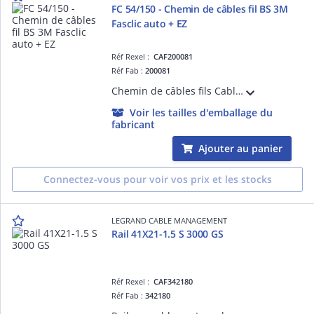
FC 54/150 - Chemin de câbles fil BS 3M
Fasclic auto + EZ
Réf Rexel :
CAF200081
Réf Fab :
200081
Chemin de câbles fils Cablofil avec éclisse intégrée et bord sécurité FC Fasclic Auto+ - hauteur 54mm, largeur 150mm, longueur 3m - finition EZ
Voir les tailles d'emballage du
fabricant
Ajouter au panier
Connectez-vous pour voir vos prix et les stocks
LEGRAND CABLE MANAGEMENT
Rail 41X21-1.5 S 3000 GS
Réf Rexel :
CAF342180
Réf Fab :
342180