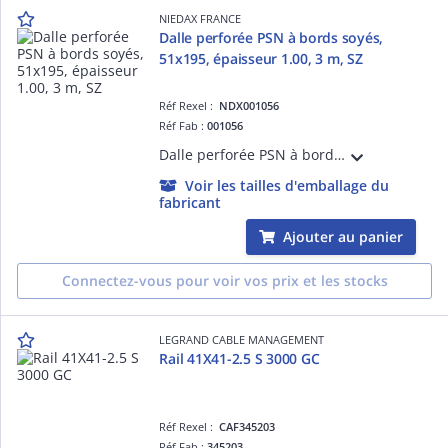
NIEDAX FRANCE
Dalle perforée PSN à bords soyés,
51x195, épaisseur 1.00, 3 m, SZ
Réf Rexel :
NDX001056
Réf Fab :
001056
Dalle perforée PSN à bords soyés non coupants, hauteur 51 mm, largeur 195 mm, épaisseur 1.00 mm, perforations 7x25 et perforations n pour le passage des câbles. Longueur 3 m, finition SZ
Voir les tailles d'emballage du
fabricant
Ajouter au panier
Connectez-vous pour voir vos prix et les stocks
LEGRAND CABLE MANAGEMENT
Rail 41X41-2.5 S 3000 GC
Réf Rexel :
CAF345203
Réf Fab :
345203