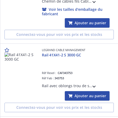
Chemin de câbles fils Cablofil avec éclisse intégrée et bord sécurité FC Fasclic Auto+ - hauteur 54mm, largeur 300mm, longueur 3m - finition EZ
Voir les tailles d'emballage du
fabricant
Ajouter au panier
Connectez-vous pour voir vos prix et les stocks
LEGRAND CABLE MANAGEMENT
Rail 41X41-2 S 3000 GC
Réf Rexel :
CAF343753
Réf Fab :
343753
Rail avec oblongs trou de serrure R41S pour chemins de câbles fils Cablofil - pour fixation plafond de charges lourdes en balancelle ou pendard - épaisseur 2mm et longueur 3m - finition GC
Ajouter au panier
Connectez-vous pour voir vos prix et les stocks