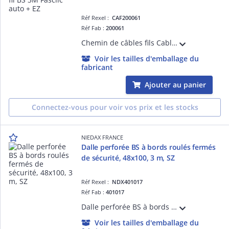
Réf Rexel :
CAF200061
Réf Fab :
200061
Chemin de câbles fils Cablofil avec éclisse intégrée et bord sécurité FC Fasclic Auto+- hauteur 54mm, largeur 50mm, longueur 3m - finition EZ
Voir les tailles d'emballage du
fabricant
Ajouter au panier
Connectez-vous pour voir vos prix et les stocks
NIEDAX FRANCE
Dalle perforée BS à bords roulés fermés
de sécurité, 48x100, 3 m, SZ
Réf Rexel :
NDX401017
Réf Fab :
401017
Dalle perforée BS à bords roulés fermés de sécurité, hauteur 48 mm, largeur 100 mm, perforations oblongs 7x25 mm, longueur 3 m, finition SZ.
Voir les tailles d'emballage du