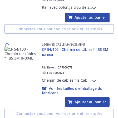
Rail avec oblongs trou de serrure R41S pour chemins de câbles fils Cablofil - pour fixation plafond de charges lourdes en balancelle ou pendard - épaisseur 2,5mm et longueur 3m - finition GC
Ajouter au panier
Connectez-vous pour voir vos prix et les stocks
LEGRAND CABLE MANAGEMENT
CF 54/100 - Chemin de câbles fil BS 3M
IN304L
Réf Rexel :
CAF000078
Réf Fab :
000078
Chemin de câbles fils Cablofil avec bord sécurité CF54 standard - hauteur 54mm, largeur 100mm, longueur 3m - finition Inox 304L
Voir les tailles d'emballage du
fabricant
Ajouter au panier
Connectez-vous pour voir vos prix et les stocks