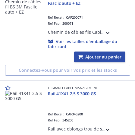
Fasclic auto + EZ
Réf Rexel :
CAF200071
Réf Fab :
200071
Chemin de câbles fils Cablofil avec éclisse intégrée et bord sécurité FC Fasclic Auto+ - hauteur 54mm, largeur 100mm, longueur 3m - finition EZ
Voir les tailles d'emballage du
fabricant
Ajouter au panier
Connectez-vous pour voir vos prix et les stocks
LEGRAND CABLE MANAGEMENT
Rail 41X41-2.5 S 3000 GS
Réf Rexel :
CAF345200
Réf Fab :
345200
Rail avec oblongs trou de serrure R41S pour chemins de câbles fils Cablofil - pour fixation plafond de charges lourdes en balancelle ou pendard - épaisseur 2,5mm et longueur 3m - finition GS