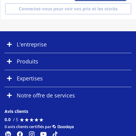
Connectez-vous pour voir vos prix et les stocks
L'entreprise
Produits
Expertises
Notre offre de services
Avis clients
★
★
★
★
★
★
★
★
★
★
0.0
/ 5
0 avis clients certifiés par