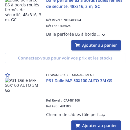
Dalle perforée BS à bords roulés fermés
de sécurité, 48x316, 3 m, GC
Réf Rexel :
NDX403024
Réf Fab :
403024
Dalle perforée BS à bords roulés fermés de sécurité, hauteur 48 mm, largeur 316 mm, perforations oblongs 7x25 mm, longueur 3 m, finition GC.
Ajouter au panier
Connectez-vous pour voir vos prix et les stocks
LEGRAND CABLE MANAGEMENT
P31-Dalle M/F 50X100 AUTO 3M GS
Réf Rexel :
CAF481100
Réf Fab :
481100
Chemin de câbles tôle perforée avec bord sécurité P31 automatique Mâle/Femelle - hauteur 50mm, largeur 100mm et longueur 3m - finition GS
Ajouter au panier