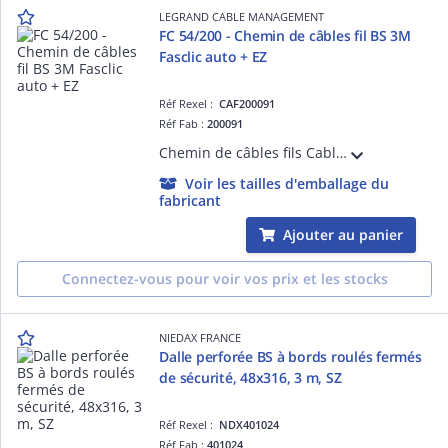
LEGRAND CABLE MANAGEMENT
FC 54/200 - Chemin de câbles fil BS 3M
Fasclic auto + EZ
Réf Rexel :
CAF200091
Réf Fab :
200091
Chemin de câbles fils Cablofil avec éclisse intégrée et bord sécurité FC Fasclic Auto+ - hauteur 54mm, largeur 200mm, longueur 3m - finition EZ
Voir les tailles d'emballage du
fabricant
Ajouter au panier
Connectez-vous pour voir vos prix et les stocks
NIEDAX FRANCE
Dalle perforée BS à bords roulés fermés
de sécurité, 48x316, 3 m, SZ
Réf Rexel :
NDX401024
Réf Fab :
401024