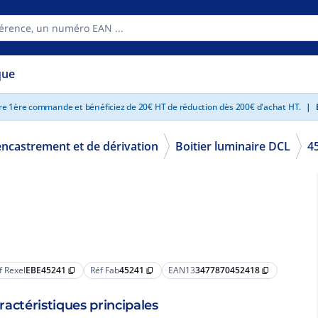
que
tre 1ère commande et bénéficiez de 20€ HT de réduction dès 200€ d'achat HT.
|
E
encastrement et de dérivation
Boitier luminaire DCL
4
f Rexel
EBE45241
Réf Fab
45241
EAN13
3477870452418
content_copy
content_copy
content_copy
ractéristiques principales