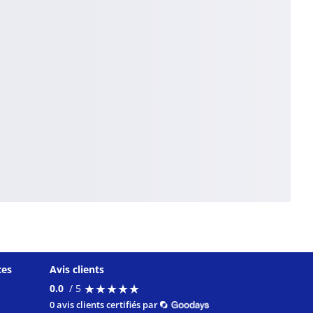
ces
Avis clients
★
★
★
★
★
★
★
★
★
★
0.0
/ 5
0 avis clients certifiés par