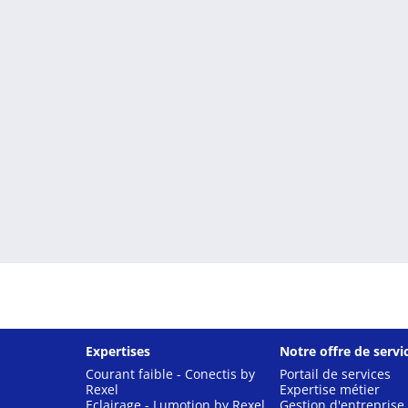
Expertises
Notre offre de servi
Courant faible - Conectis by
Portail de services
Rexel
Expertise métier
Eclairage - Lumotion by Rexel
Gestion d'entreprise