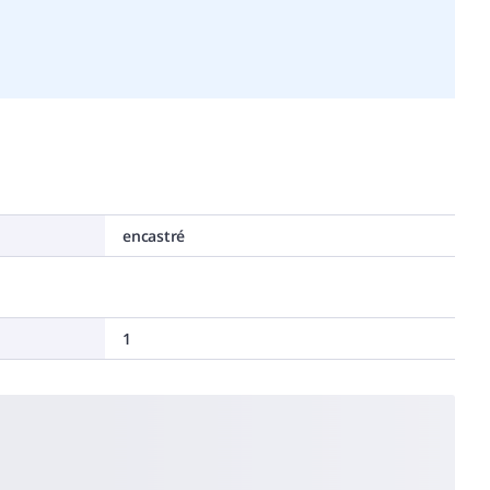
encastré
1