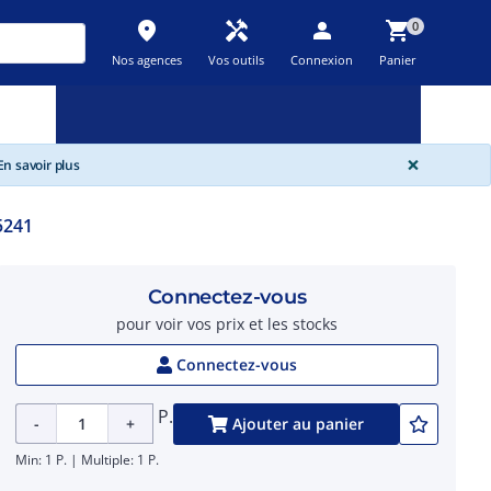
place
handyman
person
shopping_cart
0
Nos agences
Vos outils
Connexion
Panier
Nouveau
Promos
Destockage
feedback
local_offer
new_releases
GLOBA
×
n savoir plus
5241
Connectez-vous
pour voir vos prix et les stocks
Connectez-vous
P.
-
+
Ajouter au panier
Min: 1 P. | Multiple: 1 P.