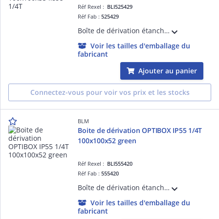
Réf Rexel :
BLI525429
Réf Fab :
525429
Boîte de dérivation étanche à percer. Faces lisses pour une installation de presse-étoupe ISO ou Pg. Tenue au fil incandescent 960°C. IP65.
Voir les tailles d'emballage du
fabricant
Ajouter au panier
Connectez-vous pour voir vos prix et les stocks
BLM
Boite de dérivation OPTIBOX IP55 1/4T
100x100x52 green
Réf Rexel :
BLI555420
Réf Fab :
555420
Boîte de dérivation étanche avec 9 entrées bi-injectées et repérage des ' de passage. Volume optimisé. Insertion directe des câbles. Accepte câbles et tubes de 4 à 25mm. Livrée avec patte OPTIFIX intégrée.
Voir les tailles d'emballage du
fabricant