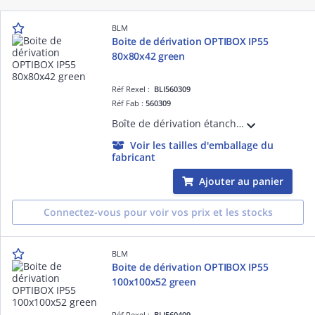
BLM
Boite de dérivation OPTIBOX IP55
80x80x42 green
Réf Rexel :
BLI560309
Réf Fab :
560309
Boîte de dérivation étanche avec 4 entrées bi-injectées et repérage des ' de passage. Volume optimisé. Insertion directe des câbles. Accepte câbles et tubes de 4 à 20mm.
Voir les tailles d'emballage du
fabricant
Ajouter au panier
Connectez-vous pour voir vos prix et les stocks
BLM
Boite de dérivation OPTIBOX IP55
100x100x52 green
Réf Rexel :
BLI560409