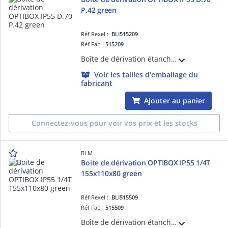
P.42 green
Réf Rexel :
BLI515209
Réf Fab :
515209
Boîte de dérivation étanche avec 4 entrées bi-injectées et repérage des ' de passage. Volume optimisé. Insertion directe des câbles. Accepte câbles et tubes de 4 à 20mm.
Voir les tailles d'emballage du
fabricant
Ajouter au panier
Connectez-vous pour voir vos prix et les stocks
BLM
Boite de dérivation OPTIBOX IP55 1/4T
155x110x80 green
Réf Rexel :
BLI515509
Réf Fab :
515509
Boîte de dérivation étanche avec 10 entrées bi-injectées et repérage des ' de passage. Volume optimisé. Insertion directe des câbles. Accepte câbles et tubes de 4 à 25mm.