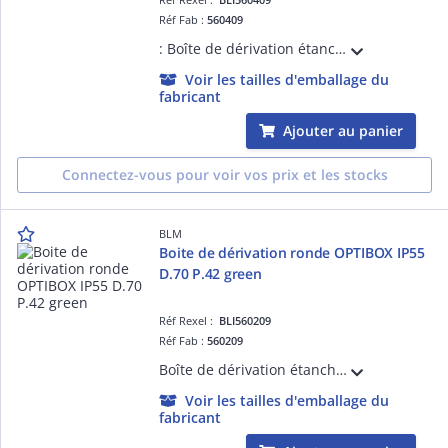
Réf Fab :
560409
: Boîte de dérivation étanche avec 9 entrées bi-injectées et repérage des ' de passage. Volume optimisé. Insertion directe des câbles. Accepte câbles et tubes de 4 à 25mm.
Voir les tailles d'emballage du
fabricant
Ajouter au panier
Connectez-vous pour voir vos prix et les stocks
BLM
Boite de dérivation ronde OPTIBOX IP55
D.70 P.42 green
Réf Rexel :
BLI560209
Réf Fab :
560209
Boîte de dérivation étanche avec 4 entrées bi-injectées et repérage des ' de passage. Volume optimisé. Insertion directe des câbles. Accepte câbles et tubes de 4 à 20mm.
Voir les tailles d'emballage du
fabricant