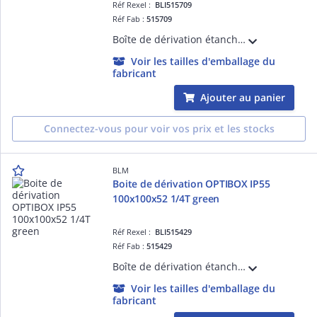
Réf Rexel :
BLI515709
Réf Fab :
515709
Boîte de dérivation étanche avec 12 entrées et repérage des ' de passage. Volume optimisé. Insertion directe des câbles. Accepte câbles et tubes de 4 à 32mm.
Voir les tailles d'emballage du
fabricant
Ajouter au panier
Connectez-vous pour voir vos prix et les stocks
BLM
Boite de dérivation OPTIBOX IP55
100x100x52 1/4T green
Réf Rexel :
BLI515429
Réf Fab :
515429
Boîte de dérivation étanche avec 9 entrées bi-injectées et repérage des ' de passage. Volume optimisé. Insertion directe des câbles. Accepte câbles et tubes de 4 à 25mm.
Voir les tailles d'emballage du
fabricant