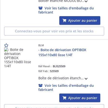
Boîtier étanche MODUL'BOX 4 modules, IP65, tenue au fil incandescent 850°C, avec rail DIN et borniers à vis
Voir les tailles d'emballage du
fabricant
Ajouter au panier
Connectez-vous pour voir vos prix et les stocks
BLM
- Boite de dérivation OPTIBOX
155x110x80 lisse 1/4T
Réf Rexel :
BLI525509
Réf Fab :
525509
Boîte de dérivation étanche à percer. Faces lisses pour une installation de presse-étoupe ISO ou Pg. Tenue au fil incandescent 960°C. IP65.
Voir les tailles d'emballage du
fabricant
Ajouter au panier