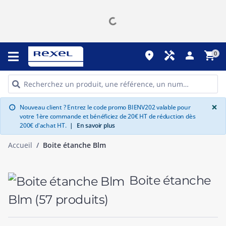
place
handyman
person
shopping_cart
0
G
×
Nouveau client ? Entrez le code promo BIENV202 valable pour
info
votre 1ère commande et bénéficiez de 20€ HT de réduction dès
200€ d'achat HT.
|
En savoir plus
Accueil
Boite étanche Blm
Boite étanche
Blm
(57 produits)