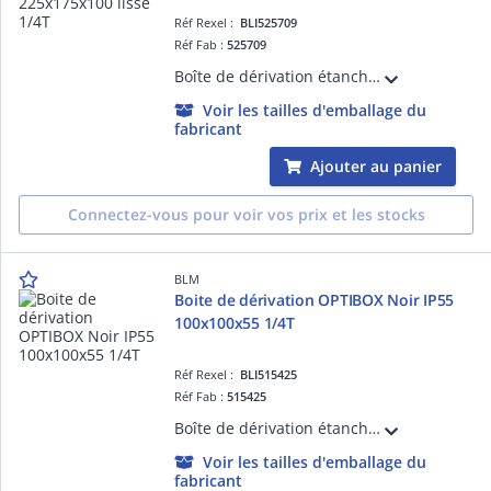
Réf Rexel :
BLI525709
Réf Fab :
525709
Boîte de dérivation étanche à percer. Faces lisses pour une installation de presse-étoupe ISO ou Pg. Tenue au fil incandescent 960°C. IP65.
Voir les tailles d'emballage du
fabricant
Ajouter au panier
Connectez-vous pour voir vos prix et les stocks
BLM
Boite de dérivation OPTIBOX Noir IP55
100x100x55 1/4T
Réf Rexel :
BLI515425
Réf Fab :
515425
Boîte de dérivation étanche avec 7 entrées et repérage des ' de passage. Volume optimisé. Insertion directe des câbles. Accepte câbles et tubes de 4 à 25mm.
Voir les tailles d'emballage du
fabricant