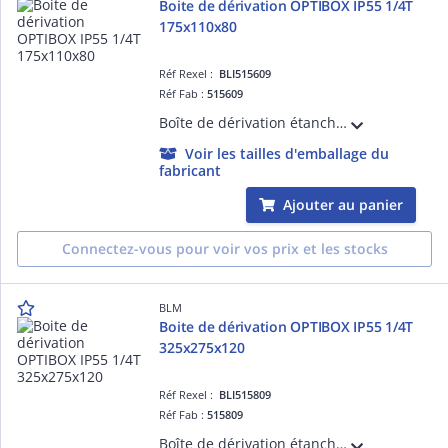
Boite de dérivation OPTIBOX IP55 1/4T
175x110x80
Réf Rexel :
BLI515609
Réf Fab :
515609
Boîte de dérivation étanche avec 12 entrées et repérage des ' de passage. Vol optimisé. Insertion directe des câbles. Accepte câbles et tubes de 4 à 32mm.
Voir les tailles d'emballage du
fabricant
Ajouter au panier
Connectez-vous pour voir vos prix et les stocks
BLM
Boite de dérivation OPTIBOX IP55 1/4T
325x275x120
Réf Rexel :
BLI515809
Réf Fab :
515809
Boîte de dérivation étanche avec 20 entrées bi-injectées et repérage des ' de passage. Volume optimisé. Insertion directe des câbles. Accepte câbles et tubes de 4 à 40mm.