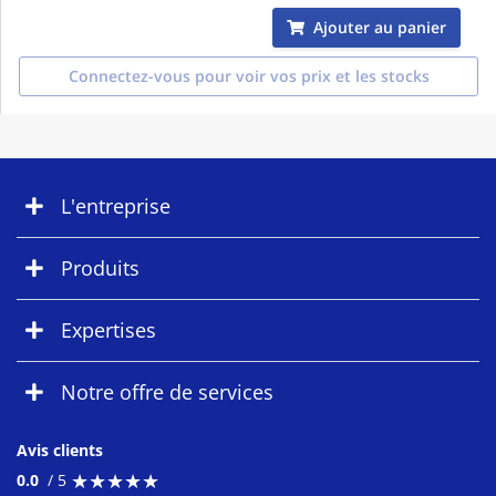
Ajouter au panier
Connectez-vous pour voir vos prix et les stocks
L'entreprise
Produits
Expertises
Notre offre de services
Avis clients
★
★
★
★
★
★
★
★
★
★
0.0
/ 5