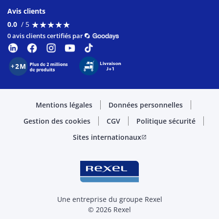
Avis clients
★
★
★
★
★
★
★
★
★
★
0.0
/ 5
0 avis clients certifiés par
Mentions légales
Données personnelles
Gestion des cookies
CGV
Politique sécurité
Sites internationaux
open_in_new
Une entreprise du groupe Rexel
© 2026 Rexel