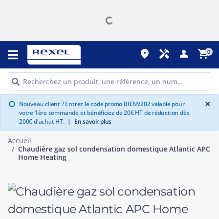
place
handyman
person
shopping_cart
0
G
×
Nouveau client ? Entrez le code promo BIENV202 valable pour
info
votre 1ère commande et bénéficiez de 20€ HT de réduction dès
200€ d'achat HT.
|
En savoir plus
Accueil
Chaudière gaz sol condensation domestique Atlantic APC
Home Heating