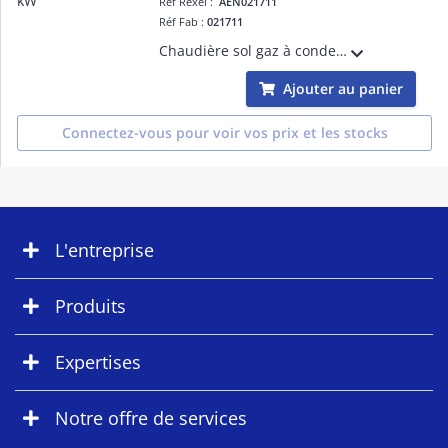
Réf Rexel :
AEN021711
Réf Fab :
021711
Chaudière sol gaz à condensation, chauffage 28 kW + ECS accumulée avec ballon serpentin 130 L - 23L/min
Ajouter au panier
Connectez-vous pour voir vos prix et les stocks
L'entreprise
Produits
Expertises
Notre offre de services