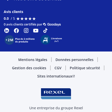
Avis clients
★
★
★
★
★
★
★
★
★
★
0.0
/ 5
0 avis clients certifiés par
Mentions légales
Données personnelles
Gestion des cookies
CGV
Politique sécurité
Sites internationaux
open_in_new
Une entreprise du groupe Rexel