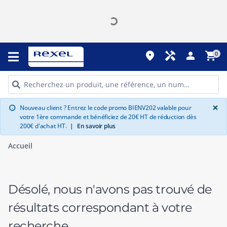
place
handyman
person
shopping_cart
0
G
×
Nouveau client ? Entrez le code promo BIENV202 valable pour
info
votre 1ère commande et bénéficiez de 20€ HT de réduction dès
200€ d'achat HT.
|
En savoir plus
Accueil
Désolé, nous n'avons pas trouvé de
résultats correspondant à votre
recherche